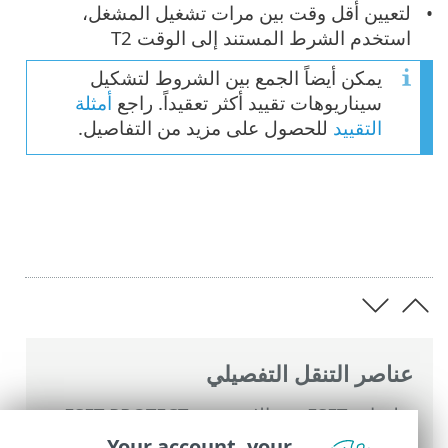
لتعيين أقل وقت بين مرات تشغيل المشغل،
استخدم الشرط المستند إلى الوقت T2
يمكن أيضاً الجمع بين الشروط لتشكيل
سيناريوهات تقييد أكثر تعقيداً. راجع
أمثلة
التقييد
للحصول على مزيد من التفاصيل.
عناصر التنقل التفصيلي
تعليمات ESET عبر الإنترنت
>
ESET PROTECT
On-Prem
>
استخدام ‎ESET PROTECT On-
Your account, your