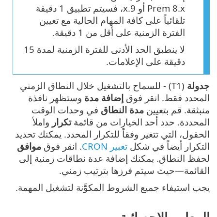
Prem 8.x أو 9.x، فسيتم تطبيق 1 دقيقة
تلقائياً على كافة المهام الحالية مع تعيين
الفترة الزمنية على أقل من 1 دقيقة.
لا ينطبق الحد الأدنى للفترة الزمنية لمدة 15
دقيقة على الإعلامات.
جدولة
(T1) - للسماح بالتشغيل خلال النطاق الزمني
المحدد فقط. انقر فوق
إضافة مدة
وستظهر نافذة
منبثقة. قم بتعيين
مدة النطاق
في وحدات الوقت
المحددة. حدد أحد الخيارات من قائمة
تكرار
واملأ
الحقول، التي تتغير وفقاً للتكرار المحدد. يمكنك تحديد
التكرار أيضاً في شكل
تعبير CRON
. انقر فوق
موافق
لحفظ النطاق. يمكنك إضافة عدة نطاقات زمنية إلى
القائمة—حيث سيتم فرزها بترتيب زمني.
يجب استيفاء جميع الشروط المكوَّنة لتشغيل المهمة.
المعايير الإحصائية