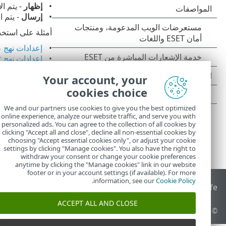
إظهار
- يتم ا
إرسال
- يتم الإبلا
أمثلة على استخدام 
إعدادات نهج عامل gement
إعدادات نهج ESET Rogue Detection Sensor
Your account, your
cookies choice
We and our partners use cookies to give you the best optimized
online experience, analyze our website traffic, and serve you with
personalized ads. You can agree to the collection of all cookies by
clicking "Accept all and close", decline all non-essential cookies by
choosing "Accept essential cookies only", or adjust your cookie
settings by clicking "Manage cookies". You also have the right to
withdraw your consent or change your cookie preferences
anytime by clicking the "Manage cookies" link in our website
footer or in your account settings (if available). For more
.
information, see our
Cookie Policy
End of Life
قاعدة معارف ESET
منتدى ESET
ESET Status Portal
ا
ACCEPT ALL AND CLOSE
© 1992 - 2026 ESET, spol. s r.o.‎ - جميع الحقوق محفوظة.