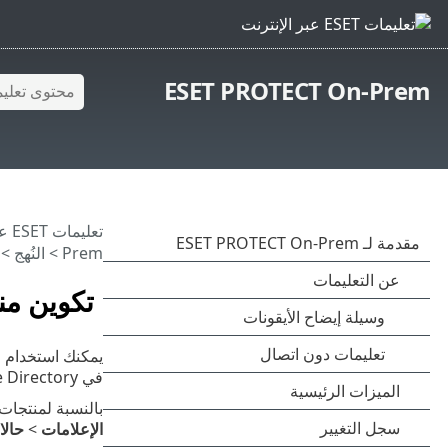
ESET PROTECT On-Prem
تعليمات ESET عبر الإنترنت
Prem
>
النُهج
> تكو
تكوين منتج من -Prem
في Active Directory، لا يمكن أن تحمل نُهج ESET PROTECT On-Prem أي برنامج نصي أو سلسلة أوامر.
بالنسبة لمنتجات ESET، يمكنك تعيين حالات معينة للإبلاغ عنها على الجهاز العميل أو في وحدة تحكم الويب عبر سياسة منتج ESET م
الإعلامات
>
حالا