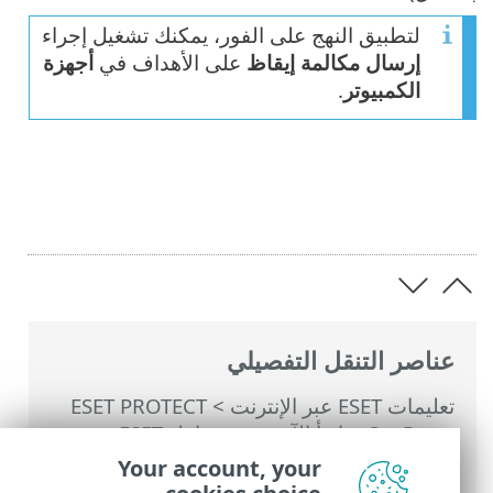
لتطبيق النهج على الفور، يمكنك تشغيل إجراء
إرسال مكالمة إيقاظ
على الأهداف في
أجهزة
الكمبيوتر
.
عناصر التنقل التفصيلي
تعليمات ESET عبر الإنترنت
>
ESET PROTECT
On-Prem
>
ابدأ الآن
>
نشر عامل ESET
Management
>
إعدادات عامل ESET
Your account, your
Management
> إنشاء نهج لتمكين حماية كلمة