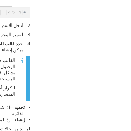
أدخل
الاسم
و
لتغيير المجم
حدد
قالب الم
يمكن إنشاء ع
القالب ه
الوصول ح
بشكل افت
المستخدم
لتكرار أ
المصدر، 
تحديد
—إذا كن
القائمة.
إنشاء
—إذا لم 
لمزيد من حالات 