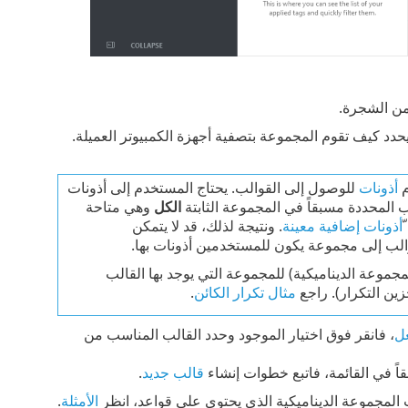
من الشجرة.
دد كيف تقوم المجموعة بتصفية أجهزة الكمبيوتر العميلة.
م
أذونات
للوصول إلى القوالب. يحتاج المستخدم إلى أذونات
 المحددة مسبقاً في المجموعة الثابتة
الكل
وهي متاحة
ّأذونات إضافية معينة
. ونتيجة لذلك، قد لا يتمكن
والب إلى مجموعة يكون للمستخدمين أذونات بها.
موعة الديناميكية) للمجموعة التي يوجد بها القالب
ن التكرار). راجع
مثال تكرار الكائن
.
عل
، فانقر فوق اختيار الموجود وحدد القالب المناسب من
اً في القائمة، فاتبع خطوات إنشاء
قالب جديد
.
ب المجموعة الديناميكية الذي يحتوي على قواعد، انظر
الأمثلة
.