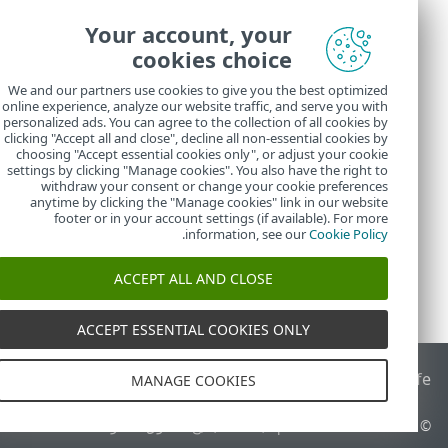
Your account, your
cookies choice
We and our partners use cookies to give you the best optimized
online experience, analyze our website traffic, and serve you with
personalized ads. You can agree to the collection of all cookies by
clicking "Accept all and close", decline all non-essential cookies by
choosing "Accept essential cookies only", or adjust your cookie
settings by clicking "Manage cookies". You also have the right to
withdraw your consent or change your cookie preferences
anytime by clicking the "Manage cookies" link in our website
footer or in your account settings (if available). For more
.
information, see our
Cookie Policy
ACCEPT ALL AND CLOSE
ACCEPT ESSENTIAL COOKIES ONLY
End of Life
قاعدة معارف ESET
منتدى ESET
ESET Status Portal
ا
MANAGE COOKIES
© 1992 - 2026 ESET, spol. s r.o.‎ - جميع الحقوق محفوظة.