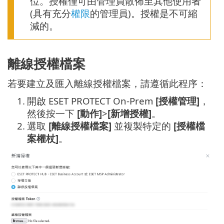
位。授權僅可由管理員散佈至其他使用者
(具有充分
權限
的管理員)。授權是不可縮
減的。
離線授權檔案
若要建立及匯入離線授權檔案，請遵循此程序：
1.
開啟 ESET PROTECT On-Prem
[授權管理]
，
然後按一下
[動作]
>
[新增授權]
。
2.
選取
[離線授權檔案]
並複製特定的
[授權檔
案權杖]
。