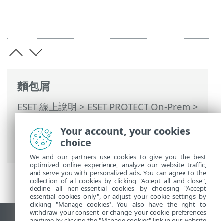
麵包屑
ESET 線上說明
>
ESET PROTECT On-Prem
>
使用 ESET PROTECT On-Prem
>
ESET
Your account, your cookies
PROTECT On-Prem 主功能表
>
其他
>
授權
choice
管理
> 離線啟動
We and our partners use cookies to give you the best
optimized online experience, analyze our website traffic,
and serve you with personalized ads. You can agree to the
collection of all cookies by clicking "Accept all and close",
decline all non-essential cookies by choosing "Accept
essential cookies only", or adjust your cookie settings by
clicking "Manage cookies". You also have the right to
withdraw your consent or change your cookie preferences
anytime by clicking the "Manage cookies" link in our website