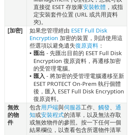
直接從 ESET 存放庫
安裝軟體
，或指
定安裝套件位置 (URL 或共用資料
夾)。
[加密]
如果您管理經由
ESET Full Disk
Encryption
加密的裝置，則請使用這
些選項以避免遺失
復原資料
：
匯出
- 先匯出目前的 ESET Full Disk
•
Encryption 復原資料，再遷移加密
的受管理電腦。
匯入
- 將加密的受管理電腦遷移至新
•
ESET PROTECT On-Prem 執行個體
後，匯入 ESET Full Disk Encryption
復原資料。
無效
包含
用戶端
與
伺服器
工作、
觸發
、
通
的物
知
或
安裝程式
的清單，以及無法存取
件
或無效物件的參照。按一下任何一個
結果欄位，以查看包含所選物件清單