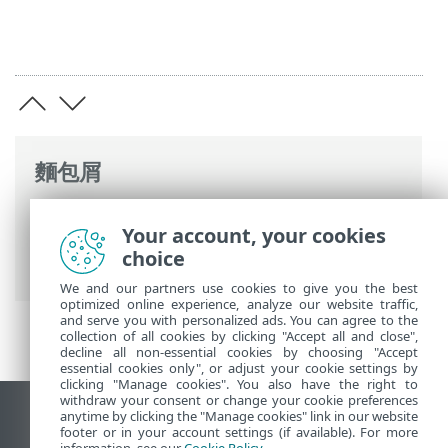
麵包屑
ESET 線上說明
>
ESET PROTECT On-Prem
>
Your account, your cookies
使用 ESET PROTECT On-Prem
>
ESET
choice
PROTECT On-Prem 主功能表
> 狀態概觀
We and our partners use cookies to give you the best
optimized online experience, analyze our website traffic,
and serve you with personalized ads. You can agree to the
collection of all cookies by clicking "Accept all and close",
decline all non-essential cookies by choosing "Accept
essential cookies only", or adjust your cookie settings by
clicking "Manage cookies". You also have the right to
withdraw your consent or change your cookie preferences
anytime by clicking the "Manage cookies" link in our website
檢視桌面網站
footer or in your account settings (if available). For more