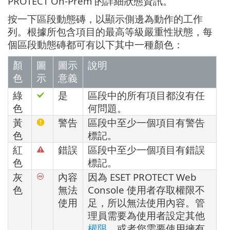
PROTECT On-Prem 的詳細狀態資訊。
按一下區段動態磚，以顯示側邊為動作的工作
列。根據所包含項目的最高等級嚴重性狀態，每
個區段動態磚都可有以下其中一種顏色：
顏
圖
圖示
說明
色
示
意義
綠
是
區段中的所有項目都沒有任
色
何問題。
黃
警告
區段中至少一個項目有警告
色
標記。
紅
錯誤
區段中至少一個項目有錯誤
色
標記。
灰
內容
因為 ESET PROTECT Web
色
無法
Console 使用者存取權限不
使用
足，所以無法使用內容。管
理員需要為使用者設定其他
權限
，或者您需要使用擁有