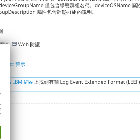
deviceGroupName 僅包含靜態群組名稱。deviceOSNa
GroupDescription 屬性包含靜態群組的說明。
測
站 -
Web 防護
Inspect 警示
檔案
d
h
在
官方 IBM 網站
上找到有關 Log Event Extended Format (L
y
y
e
o
s
e
e