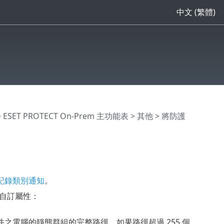
中文 (繁體)
>
ESET PROTECT On-Prem 主功能表
>
其他
>
將防護
記錄類別通知
。
準與自訂屬性：
。
產生事件之電腦的靜態群組的完整路徑。如果路徑超過 255 個