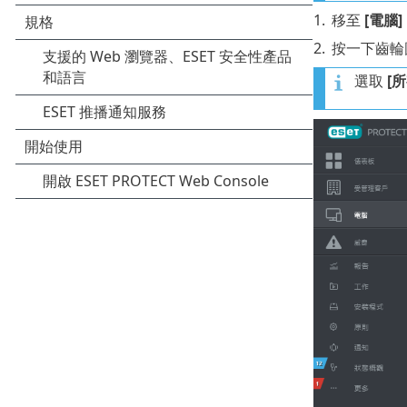
1.
移至
[電腦]
2.
按一下齒輪
選取
[所