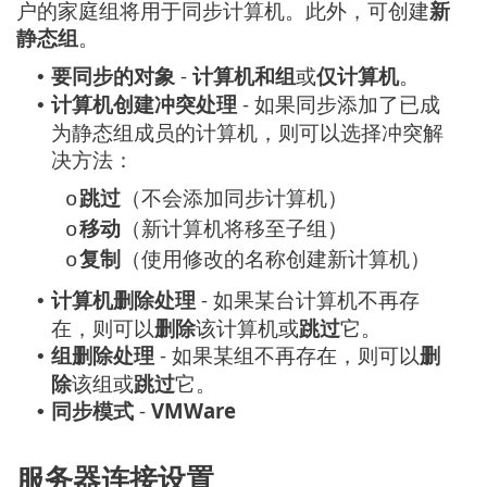
户的家庭组将用于同步计算机。此外，可创建
新
静态组
。
要同步的对象
-
计算机和组
或
仅计算机
。
•
计算机创建冲突处理
- 如果同步添加了已成
•
为静态组成员的计算机，则可以选择冲突解
决方法：
跳过
（不会添加同步计算机）
o
移动
（新计算机将移至子组）
o
复制
（使用修改的名称创建新计算机）
o
计算机删除处理
- 如果某台计算机不再存
•
在，则可以
删除
该计算机或
跳过
它。
组删除处理
- 如果某组不再存在，则可以
删
•
除
该组或
跳过
它。
同步模式
-
VMWare
•
服务器连接设置