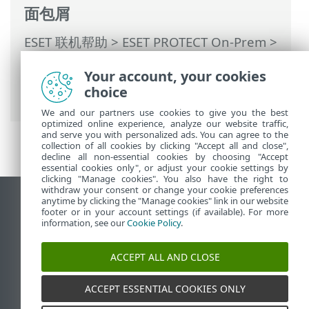
面包屑
ESET 联机帮助
>
ESET PROTECT On-Prem
>
使用 ESET PROTECT On-Prem
>
ESET
Your account, your cookies
PROTECT On-Prem 主菜单
>
任务
>
服务器
choice
任务
>
静态组同步
> 同步模式 - VMware
We and our partners use cookies to give you the best
optimized online experience, analyze our website traffic,
and serve you with personalized ads. You can agree to the
collection of all cookies by clicking "Accept all and close",
decline all non-essential cookies by choosing "Accept
essential cookies only", or adjust your cookie settings by
clicking "Manage cookies". You also have the right to
withdraw your consent or change your cookie preferences
anytime by clicking the "Manage cookies" link in our website
查看桌面站点
footer or in your account settings (if available). For more
End of Life
information, see our
Cookie Policy
.
ESET 知识库
ACCEPT ALL AND CLOSE
ESET 论坛
ESET Status Portal
ACCEPT ESSENTIAL COOKIES ONLY
区域支持