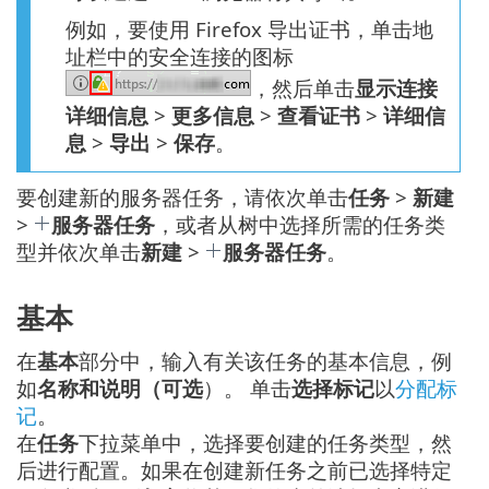
例如，要使用 Firefox 导出证书，单击地
址栏中的安全连接的图标
，然后单击
显示连接
详细信息
>
更多信息
>
查看证书
>
详细信
息
>
导出
>
保存
。
要创建新的服务器任务，请依次单击
任务
>
新建
>
服务器任务
，或者从树中选择所需的任务类
型并依次单击
新建
>
服务器任务
。
基本
在
基本
部分中，输入有关该任务的基本信息，例
如
名称和说明（可选
）。 单击
选择标记
以
分配标
记
。
在
任务
下拉菜单中，选择要创建的任务类型，然
后进行配置。如果在创建新任务之前已选择特定