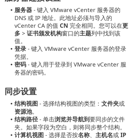
服务器
- 键入 VMware vCenter 服务器的
•
DNS 或 IP 地址。此地址必须与导入的
vCenter CA 的值
CN
完全相同。您可以在
更
多
>
证书颁发机构
窗口的
主题
列中找到该
值。
登录
- 键入 VMware vCenter 服务器的登录
•
凭据。
密码
- 键入用于登录到 VMware vCenter 服
•
务器的密码。
同步设置
结构视图
- 选择结构视图的类型：
文件夹
或
•
资源池
。
结构路径
- 单击
浏览并导航到
要同步的文件
•
夹。如果字段为空白，则将同步整个结构。
计算机视图
- 选择是否按
名称
、
主机名
或
IP
•