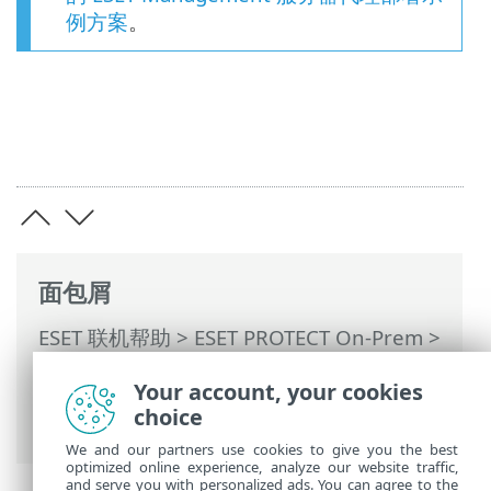
例方案
。
面包屑
ESET 联机帮助
>
ESET PROTECT On-Prem
>
开始使用
>
ESET Management服务器代理
Your account, your cookies
部署
>
远程部署
>
ESET Remote
choice
Deployment Tool
> 导入计算机列表
We and our partners use cookies to give you the best
optimized online experience, analyze our website traffic,
and serve you with personalized ads. You can agree to the