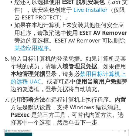
您还可以选择
使用 ESET 脱机安装包
（
.dat
文
•
件），该安装包创建于
Live Installer
（仅限
云
ESET PROTECT
）。
如果在本地计算机上未安装其他任何安全应
•
用程序，请取消选中
使用 ESET AV Remover
旁边的复选框。ESET AV Remover 可以删除
某些应用程序
。
6.
输入目标计算机的登录凭据。如果计算机是某
个域的成员，请输入
域管理员凭据
。如果使用
本地管理凭据
登录，请务必
禁用目标计算机上
的远程 UAC
。或者可选中
使用当前用户凭据
旁
边的复选框，登录凭据将自动填充。
7.
使用
部署方法
在远程计算机上执行程序。
内置
方法是默认设置，支持 Windows 错误消息。
PsExec
是第三方工具，可替代内置方法。选
择其中一个选项，然后单击
下一步
。