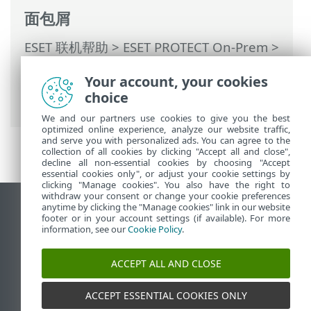
面包屑
ESET 联机帮助
>
ESET PROTECT On-Prem
>
开始使用
>
ESET Management服务器代理
Your account, your cookies
部署
> 使用 Active Directory 同步添加计算
choice
机
We and our partners use cookies to give you the best
optimized online experience, analyze our website traffic,
and serve you with personalized ads. You can agree to the
collection of all cookies by clicking "Accept all and close",
decline all non-essential cookies by choosing "Accept
essential cookies only", or adjust your cookie settings by
clicking "Manage cookies". You also have the right to
withdraw your consent or change your cookie preferences
anytime by clicking the "Manage cookies" link in our website
查看桌面站点
footer or in your account settings (if available). For more
End of Life
information, see our
Cookie Policy
.
ESET 知识库
ACCEPT ALL AND CLOSE
ESET 论坛
ESET Status Portal
ACCEPT ESSENTIAL COOKIES ONLY
区域支持