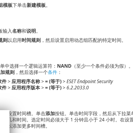
组模板
下单击
新建模板
。
板输入
名称
和
说明
。
规则
以启用
时间规则
，然后设置启用动态组匹配的特定时间。
单中选择一个逻辑运算符：
NAND
（至少一个条件必须为假）
添加规则
，然后选择一个
条件
：
软件
>
应用程序名称
>
= (等于)
>
ESET Endpoint Security
软件
>
应用程序版本
>
= (等于)
>
6.2.2033.0
模板设置时间槽。单击
添加
按钮。单击时间字段，然后从下拉菜
期几和时间。选定时间必须大于 1 分钟且小于 24 小时。在设
。可以添加更多时间槽。