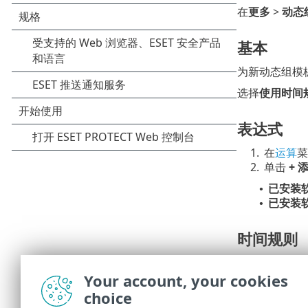
在
更多
>
动态
基本
为新动态组模
选择
使用时间
表达式
1.
在
运算
菜
2.
单击
+ 
已安装
•
已安装
•
时间规则
为新的动态组
日、周末）或星
Your account, your cookies
间的持续时间
choice