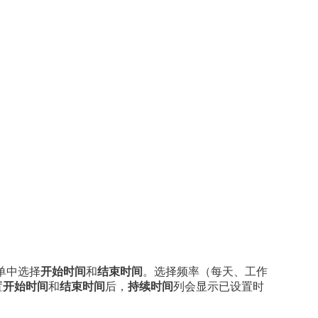
。
单中选择
开始时间
和
结束时间
。选择频率（每天、工作
置
开始时间
和
结束时间
后，
持续时间
列会显示已设置时