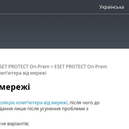
Українська
SET PROTECT On-Prem
>
ESET PROTECT On-Prem
мп’ютера від мережі
 мережі
золяцію комп’ютера від мережі
, після чого до
дання лише після усунення проблеми з
че варіантів: