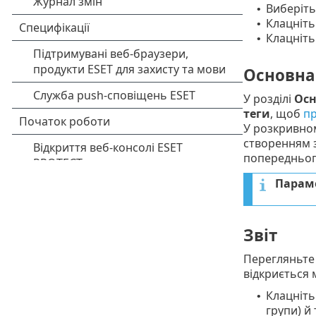
Виберіт
•
Клацніт
•
Клацніть
•
Основна
У розділі
Осн
теги
, щоб
пр
У розкривн
створенням 
попередньог
Парам
Звіт
Перегляньте
відкриється 
Клацніт
•
групи) й 