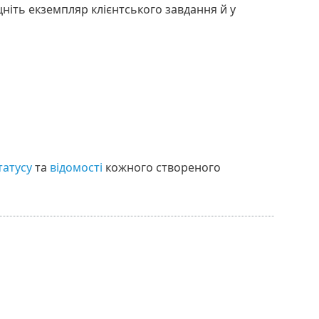
цніть екземпляр клієнтського завдання й у
татусу
та
відомості
кожного створеного