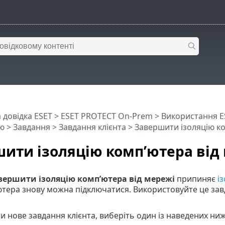
 довідка ESET
>
ESET PROTECT On-Prem
>
Використання E
ю
>
Завдання
>
Завдання клієнта
> Завершити ізоляцію ко
ити ізоляцію комп’ютера від
вершити ізоляцію комп’ютера від мережі
припиняє
і
тера знову можна підключатися. Використовуйте це зав
 нове завдання клієнта, виберіть один із наведених ниж