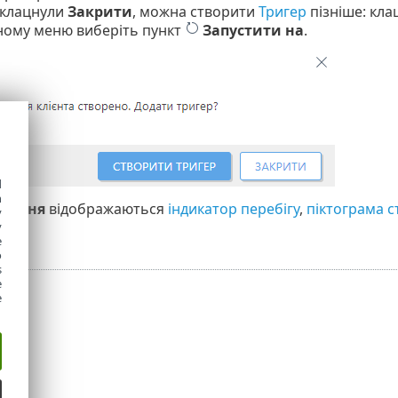
 клацнули
Закрити
, можна створити
Тригер
пізніше: кла
ному меню виберіть пункт
Запустити на
.
d
h
дання
відображаються
індикатор перебігу
,
піктограма с
y
y
e
o
s
e
e