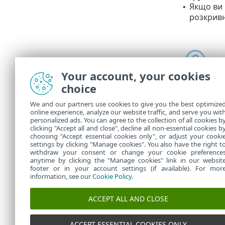
Якщо ви
•
розкрив
Your account, your cookies
choice
We and our partners use cookies to give you the best optimize
online experience, analyze our website traffic, and serve you wit
У розділі
Зав
personalized ads. You can agree to the collection of all cookies b
завдання.
clicking "Accept all and close", decline all non-essential cookies b
choosing "Accept essential cookies only", or adjust your cooki
settings by clicking "Manage cookies". You also have the right t
withdraw your consent or change your cookie preference
anytime by clicking the "Manage cookies" link in our websit
footer or in your account settings (if available). For mor
information, see our
Cookie Policy
.
ACCEPT ALL AND CLOSE
ACCEPT ESSENTIAL COOKIES ONLY