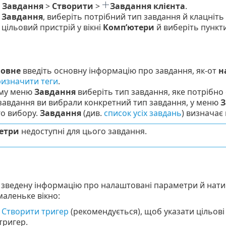
ь
Завдання
>
Створити
>
Завдання клієнта
.
ь
Завдання
, виберіть потрібний тип завдання й клацніть
 цільовий пристрій у вікні
Комп’ютери
й виберіть пункт
овне
введіть основну інформацію про завдання, як-от
н
изначити теги
.
ому меню
Завдання
виберіть тип завдання, яке потрібно
завдання ви вибрали конкретний тип завдання, у меню
З
о вибору.
Завдання
(див.
список усіх завдань
) визначає
етри
недоступні для цього завдання.
 зведену інформацію про налаштовані параметри й нати
маленьке вікно:
ь
Створити тригер
(рекомендується), щоб указати цільові
тригер.