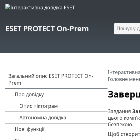
ESET PROTECT On-Prem
Інтерактивна
Головне мен
Заверш
Завдання
За
цього комп’ю
безпекою.
Щоб створити