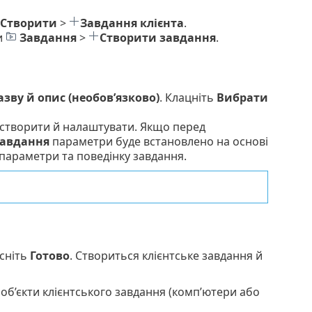
Створити
>
Завдання клієнта
.
и
Завдання
>
Створити завдання
.
азву й опис (необов’язково)
. Клацніть
Вибрати
 створити й налаштувати. Якщо перед
авдання
параметри буде встановлено на основі
 параметри та поведінку завдання.
сніть
Готово
. Створиться клієнтське завдання й
 об’єкти клієнтського завдання (комп’ютери або