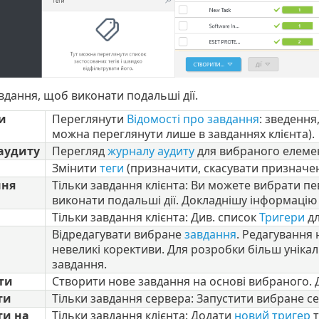
вдання, щоб виконати подальші дії.
и
Переглянути
Відомості про завдання
: зведення
можна переглянути лише в завданнях клієнта).
аудиту
Перегляд
журналу аудиту
для вибраного елеме
Змінити
теги
(призначити, скасувати призначен
ня
Тільки завдання клієнта: Ви можете вибрати пе
виконати подальші дії. Докладнішу інформацію 
Тільки завдання клієнта: Див. список
Тригери
дл
Відредагувати вибране
завдання
. Редагування
невеликі корективи. Для розробки більш унік
завдання.
ти
Створити нове завдання на основі вибраного. Дл
ти
Тільки завдання сервера: Запустити вибране с
ти на
Тільки завдання клієнта: Додати
новий тригер
т