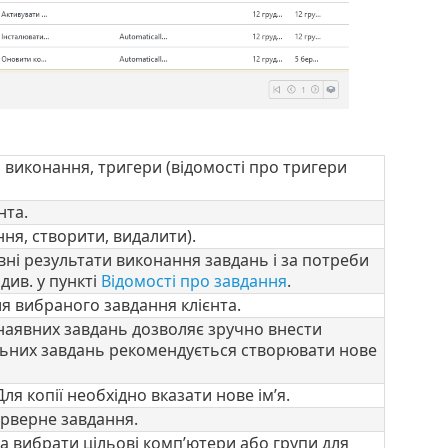
, виконання, тригери (відомості про тригери
нта.
ня, створити, видалити).
вні результати виконання завдань і за потреби
див. у пункті
Відомості про завдання
.
я вибраного завдання клієнта.
 наявних завдань дозволяє зручно внести
альних завдань рекомендується створювати нове
я копії необхідно вказати нове ім’я.
ерверне завдання.
а вибрати цільові комп’ютери або групи для