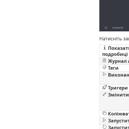
Натисніть за
Показат
подробиці
Журнал 
Теги
Виконан
Тригери
Змінити
Копіюва
Запусти
Запусти