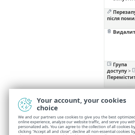
Перезап
після пом
Видали
Група
доступу
>
Перемісти
Налаштув
Your account, your cookies
choice
Ви можете на
We and our partners use cookies to give you the best optimize
Керуйте
•
online experience, analyze our website traffic, and serve you wit
Додавай
•
personalized ads. You can agree to the collection of all cookies b
clicking "Accept all and close", decline all non-essential cookies b
елементі