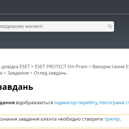
 довідка ESET
>
ESET PROTECT On-Prem
>
Використання E
ю
>
Завдання
> Огляд завдань
завдань
дання
відображаються
індикатор перебігу
,
піктограма с
конання завдання клієнта необхідно створити
тригер
.