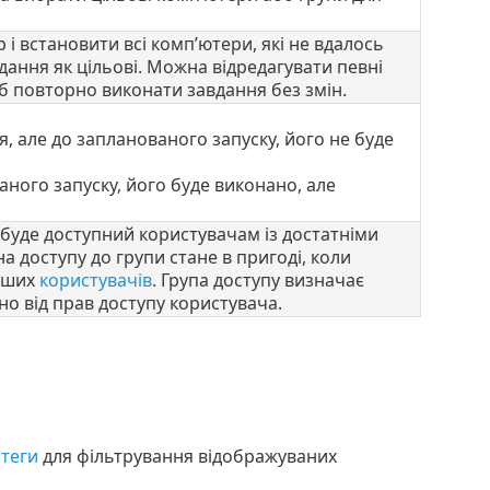
 і встановити всі комп’ютери, які не вдалось
ання як цільові. Можна відредагувати певні
б повторно виконати завдання без змін.
, але до запланованого запуску, його не буде
ного запуску, його буде виконано, але
ін буде доступний користувачам із достатніми
а доступу до групи стане в пригоді, коли
інших
користувачів
. Група доступу визначає
но від прав доступу користувача.
и
теги
для фільтрування відображуваних