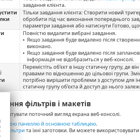
завдання клієнта.
устити
Тільки завдання клієнта: Створити новий тригер
илки
обробити під час виконання попереднього завд
параметри завдання або натиснути Готово, що
ти
Повністю видалити вибрані завдання.
Якщо завдання буде видалено після створення
•
виконано.
Якщо завдання буде видалено після запланова
•
інформація не відобразиться у веб-консолі.
Перемістіть об’єкт в іншу статичну групу, де в
правами по відношенню до цільової групи. Змін
ти
потрібно вирішити проблеми з доступом для 
статичну групу об’єкта й доступ до нього залеж
ання фільтрів і макетів
лаштувати поточний вигляд екрана веб-консолі.
d
 бічною панеллю й основною таблицею
.
h
те
фільтри
та їхні заготовки. Ви можете використовуват
y
y
в.