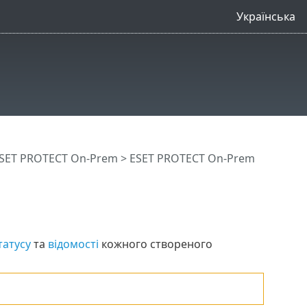
Українська
SET PROTECT On-Prem
>
ESET PROTECT On-Prem
татусу
та
відомості
кожного створеного