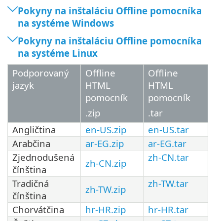
Pokyny na inštaláciu Offline pomocníka
na systéme Windows
Pokyny na inštaláciu Offline pomocníka
na systéme Linux
Podporovaný
Offline
Offline
jazyk
HTML
HTML
pomocník
pomocník
.zip
.tar
Angličtina
en-US.zip
en-US.tar
Arabčina
ar-EG.zip
ar-EG.tar
Zjednodušená
zh-CN.tar
zh-CN.zip
čínština
Tradičná
zh-TW.tar
zh-TW.zip
čínština
Chorvátčina
hr-HR.zip
hr-HR.tar