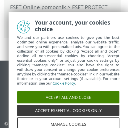
ESET Online pomocník
>
ESET PROTECT
On-Prem
>
Predstavenie programu ESET
PROTECT On-Prem
>
O tejto príručke
>
Your account, your cookies
Offline pomocník
choice
We and our partners use cookies to give you the best
optimized online experience, analyze our website traffic,
and serve you with personalized ads. You can agree to the
collection of all cookies by clicking "Accept all and close",
decline all non-essential cookies by choosing "Accept
essential cookies only", or adjust your cookie settings by
clicking "Manage cookies". You also have the right to
withdraw your consent or change your cookie preferences
Zobraziť stránku ako na počítači
anytime by clicking the "Manage cookies" link in our website
footer or in your account settings (if available). For more
End of Life
information, see our
Cookie Policy
.
Databáza znalostí ESET
ESET Fórum
ACCEPT ALL AND CLOSE
ESET Status Portal
Technická podpora
ACCEPT ESSENTIAL COOKIES ONLY
© 1992 - 2026 ESET,
Spravovať súbory cookie
MANAGE COOKIES