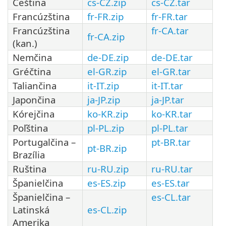
Čeština
cs-CZ.zip
cs-CZ.tar
Francúzština
fr-FR.zip
fr-FR.tar
Francúzština
fr-CA.tar
fr-CA.zip
(kan.)
Nemčina
de-DE.zip
de-DE.tar
Gréčtina
el-GR.zip
el-GR.tar
Taliančina
it-IT.zip
it-IT.tar
Japončina
ja-JP.zip
ja-JP.tar
Kórejčina
ko-KR.zip
ko-KR.tar
Poľština
pl-PL.zip
pl-PL.tar
Portugalčina –
pt-BR.tar
pt-BR.zip
Brazília
Ruština
ru-RU.zip
ru-RU.tar
Španielčina
es-ES.zip
es-ES.tar
Španielčina –
es-CL.tar
Latinská
es-CL.zip
Amerika