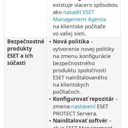
existuje viacero spôsobov,
ako
nasadiť ESET
Management Agenta
na klientske počítače
vo vašej sieti.
Bezpečnostné
Nová politika
–
•
produkty
vytvorenie novej politiky
ESET a ich
na zmenu konfigurácie
súčasti
bezpečnostného
produktu spoločnosti
ESET nainštalovaného
na klientskych
počítačoch.
Konfigurovať repozitár
–
•
zmena
nastavení
ESET
PROTECT Servera.
Nainštalovať softvér
–
•
ak je ESET Management