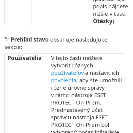
popis nájdete
nižšie v časti
Otázky
).
Prehľad stavu
obsahuje nasledujúce
sekcie:
Používatelia
V tejto časti môžete
vytvoriť rôznych
používateľov
a nastaviť ich
povolenia
, aby ste umožnili
rôzne úrovne správy
v rámci nástroja ESET
PROTECT On-Prem.
Prednastavený účet
správcu nástroja ESET
PROTECT On-Prem bol
vytvorený počas inštalácie.