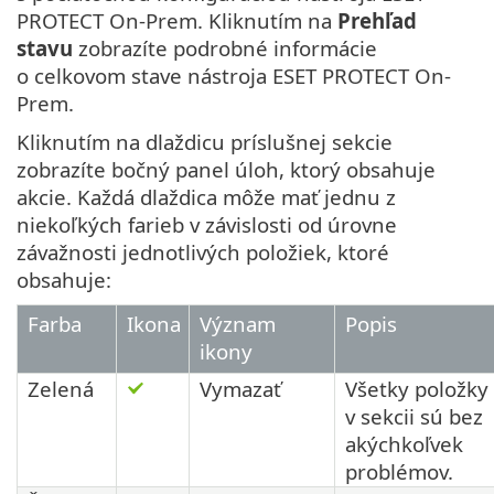
PROTECT On-Prem. Kliknutím na
Prehľad
stavu
zobrazíte podrobné informácie
o celkovom stave nástroja ESET PROTECT On-
Prem.
Kliknutím na dlaždicu príslušnej sekcie
zobrazíte bočný panel úloh, ktorý obsahuje
akcie. Každá dlaždica môže mať jednu z
niekoľkých farieb v závislosti od úrovne
závažnosti jednotlivých položiek, ktoré
obsahuje:
Farba
Ikona
Význam
Popis
ikony
Zelená
Vymazať
Všetky položky
v sekcii sú bez
akýchkoľvek
problémov.