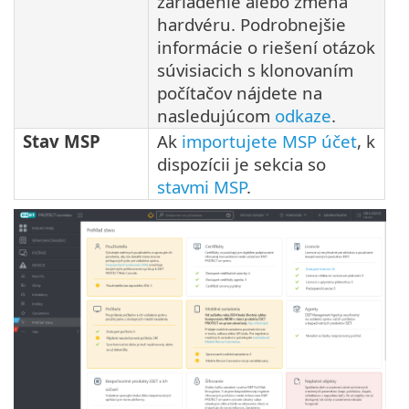
zariadenie alebo zmena
hardvéru. Podrobnejšie
informácie o riešení otázok
súvisiacich s klonovaním
počítačov nájdete na
nasledujúcom
odkaze
.
Stav MSP
Ak
importujete MSP účet
, k
dispozícii je sekcia so
stavmi MSP
.