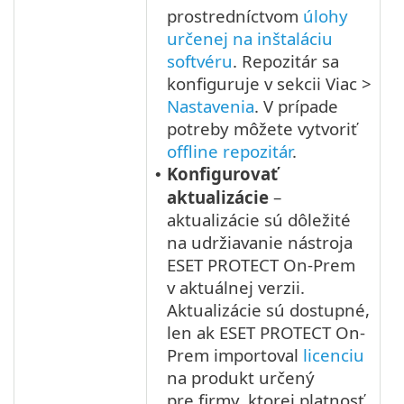
prostredníctvom
úlohy
určenej na inštaláciu
softvéru
. Repozitár sa
konfiguruje v sekcii Viac >
Nastavenia
. V prípade
potreby môžete vytvoriť
offline repozitár
.
Konfigurovať
•
aktualizácie
–
aktualizácie sú dôležité
na udržiavanie nástroja
ESET PROTECT On-Prem
v aktuálnej verzii.
Aktualizácie sú dostupné,
len ak ESET PROTECT On-
Prem importoval
licenciu
na produkt určený
pre firmy, ktorej platnosť