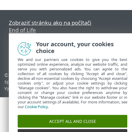
Zobraziť stránku ako na počítači
End of Life
Databáza znalostí ESET
Your account, your cookies
ESET Fórum
choice
ESET Status Portal
Technická podpora
We and our partners use cookies to give you the best
optimized online experience, analyze our website traffic, and
serve you with personalized ads. You can agree to the
collection of all cookies by clicking "Accept all and close",
© 1992 - 2026 ESET,
Spravovať súbory cookie
decline all non-essential cookies by choosing "Accept essential
spol. s r. o. Všetky práva
Zásady používania súborov
cookies only", or adjust your cookie settings by clicking
vyhradené.
cookie
"Manage cookies". You also have the right to withdraw your
consent or change your cookie preferences anytime by
clicking the "Manage cookies" link in our website footer or in
your account settings (if available). For more information, see
our
Cookie Policy
.
ACCEPT ALL AND CLOSE