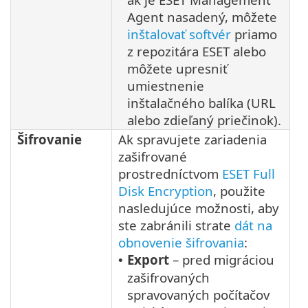
Agent nasadený, môžete
inštalovať softvér
priamo
z repozitára ESET alebo
môžete upresniť
umiestnenie
inštalačného balíka (URL
alebo zdieľaný priečinok).
Šifrovanie
Ak spravujete zariadenia
zašifrované
prostredníctvom
ESET Full
Disk Encryption
, použite
nasledujúce možnosti, aby
ste zabránili strate
dát na
obnovenie šifrovania
:
Export
– pred migráciou
•
zašifrovaných
spravovaných počítačov