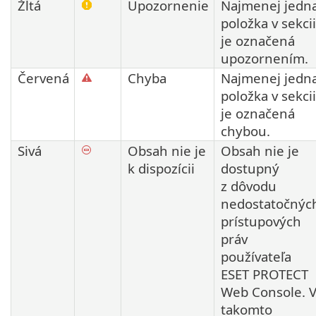
Žltá
Upozornenie
Najmenej jedn
položka v sekcii
je označená
upozornením.
Červená
Chyba
Najmenej jedn
položka v sekcii
je označená
chybou.
Sivá
Obsah nie je
Obsah nie je
k dispozícii
dostupný
z dôvodu
nedostatočnýc
prístupových
práv
používateľa
ESET PROTECT
Web Console. 
takomto