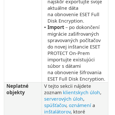
najskôr exportujte svoje
aktuálne dáta
na obnovenie ESET Full
Disk Encryption.
Import
– po dokončení
•
migrácie zašifrovaných
spravovaných počítačov
do novej inštancie ESET
PROTECT On-Prem
importujte existujúci
súbor s dátami
na obnovenie šifrovania
ESET Full Disk Encryption.
Neplatné
V tejto sekcii nájdete
objekty
zoznam
klientskych úloh
,
serverových úloh
,
spúšťačov
,
oznámení
a
inštalátorov
, ktoré