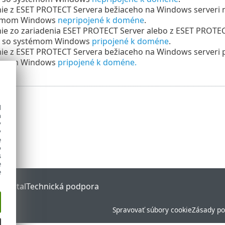
ie z ESET PROTECT Servera bežiaceho na Windows serveri 
témom Windows
nepripojené k doméne
.
e zo zariadenia ESET PROTECT Server alebo z ESET PROTECT
e so systémom Windows
pripojené k doméne
.
ie z ESET PROTECT Servera bežiaceho na Windows serveri 
témom Windows
pripojené k doméne.
d
h
y
y
e
o
s
e
e
 Portal
Technická podpora
Spravovať súbory cookie
Zásady po