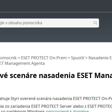
pomocník
>
ESET PROTECT On-Prem
>
Spustiť
>
Nasadenie 
SET Management Agenta
vé scenáre nasadenia ESET Ma
sahuje štyri overené scenáre nasadenia ESET PROTECT On-P
e zo zariadenia ESET PROTECT Server alebo z ESET PROTECT
e so systémom Windows
nepripojené k doméne
.