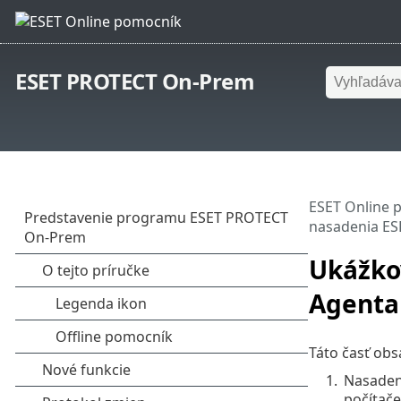
ESET PROTECT On-Prem
ESET Online 
nasadenia E
Ukážko
Agenta
Táto časť ob
1.
Nasadeni
počítač