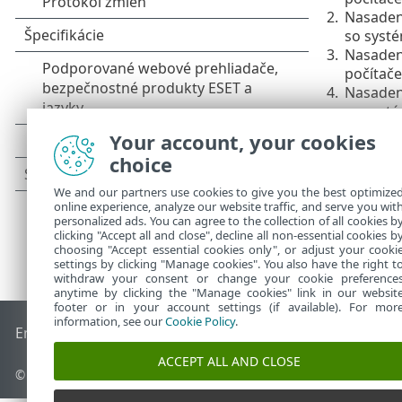
2.
Nasaden
so sys
3.
Nasadeni
počítač
4.
Nasaden
so sys
Your account, your cookies
choice
We and our partners use cookies to give you the best optimize
online experience, analyze our website traffic, and serve you wit
personalized ads. You can agree to the collection of all cookies b
clicking "Accept all and close", decline all non-essential cookies b
choosing "Accept essential cookies only", or adjust your cooki
settings by clicking "Manage cookies". You also have the right t
withdraw your consent or change your cookie preference
anytime by clicking the "Manage cookies" link in our websit
footer or in your account settings (if available). For mor
information, see our
Cookie Policy
.
End of Life
Databáza znalostí ESET
ESET Fórum
ESET Status
ACCEPT ALL AND CLOSE
© 1992 - 2026 ESET, spol. s r. o. Všetky práva vyhradené.