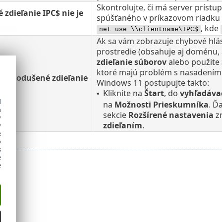
Skontrolujte, či má server príst
 zdieľanie IPC$ nie je
spúšťaného v príkazovom riadku n
, kde
net use \\clientname\IPC$
Ak sa vám zobrazuje chybové hlá
prostredie (obsahuje aj doménu, 
zdieľanie súborov
alebo použite
ktoré majú problém s nasadením
zjednodušené zdieľanie
Windows 11 postupujte takto:
Kliknite na
Štart
, do
vyhľadáva
•
d
na
Možnosti Prieskumníka
. Ď
h
sekcie
Rozšírené nastavenia
zr
y
zdieľaním
.
y
e
o
s
e
e