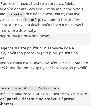
P adresu a názov hostiteľa servera a/alebo
sadením agenta. Výsledok by sa mal zhodovať s
lad,
pre názov hostiteľa by mal byť
nslookup
obrazí príkaz
na danom hostiteľovi.
ipconfig
pustiť na klientskych počítačoch a na serveri.
namy pre duplikáty.
(nepoužívajte prázdne heslo).
 agenta skúste použiť prihlasovacie údaje
sky počítač v pracovnej skupine, použite na
vcu.
agenta musí byť aktivovaný účet správcu. Môžete
torý bude členom skupiny správcov, alebo povoliť
t user administrator /active:yes
né zdieľanie zdroja ADMIN$. Uistite sa, že je toto
ací panel
>
Nástroje na správu
>
Správa
Shares
).