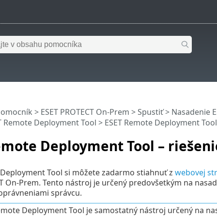
pomocník
>
ESET PROTECT On-Prem
>
Spustiť
>
Nasadenie 
T Remote Deployment Tool
> ESET Remote Deployment Tool 
emote Deployment Tool – riešen
Deployment Tool si môžete zadarmo stiahnuť z
webovej st
On-Prem. Tento nástroj je určený predovšetkým na nasaden
oprávneniami správcu.
mote Deployment Tool je samostatný nástroj určený na n