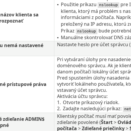
Použitie príkazu
pre I
•
nslookup
klienta, ktorý má problém s na
 názov klienta sa
informáciami z počítača. Naprík
 rozpoznať
preložený na IP adresu, ktorú z
Príkaz
bude potrebné s
nslookup
Manuálne skontrolovať DNS záz
•
Nastavte heslo pre účet správcu 
cu nemá nastavené
Pri vytváraní úlohy pre nasadenie
doménového správcu. Ak je klient
danom počítači lokálny účet sprá
Pred spustením úlohy nasadenia 
vytvoriť lokálneho používateľa, k
né prístupové práva
vstavaný účet správcu.
Aktivácia účtu správcu:
1.
Otvorte príkazový riadok.
2.
Zadajte nasledujúci príkaz:
ne
Klientsky počítač musí mať povole
é zdieľanie ADMIN$
zdieľanie povolené (
Štart
>
Ovlád
upné
počítača
>
Zdieľané priečinky
>