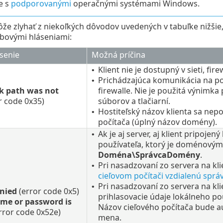
e s
podporovanými
operačnými systémami Windows.
e zlyhať z niekoľkých dôvodov uvedených v tabuľke nižšie
ybovými hláseniami:
senie
Možná príčina
Klient nie je dostupný v sieti, fi
•
Prichádzajúca komunikácia na por
•
k path was not
firewalle. Nie je použitá výnimka
r code 0x35)
súborov a tlačiarní.
Hostiteľský názov klienta sa nep
•
počítača (úplný názov domény).
Ak je aj server, aj klient pripoje
•
používateľa, ktorý je doménovým
Doména\SprávcaDomény
.
Pri nasadzovaní zo servera na kli
•
cieľovom počítači vzdialenú sprá
Pri nasadzovaní zo servera na kli
•
enied
(error code 0x5)
prihlasovacie údaje lokálneho pou
me or password is
Názov cieľového počítača bude a
rror code 0x52e)
mena.