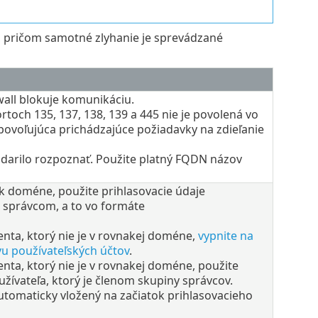
, pričom samotné zlyhanie je sprevádzané
rewall blokuje komunikáciu.
toch 135, 137, 138, 139 a 445 nie je povolená vo
 povoľujúca prichádzajúce požiadavky na zdieľanie
odarilo rozpoznať. Použite platný FQDN názov
ný k doméne, použite prihlasovacie údaje
 správcom, a to vo formáte
enta, ktorý nie je v rovnakej doméne,
vypnite na
vu používateľských účtov
.
enta, ktorý nie je v rovnakej doméne, použite
žívateľa, ktorý je členom skupiny správcov.
utomaticky vložený na začiatok prihlasovacieho