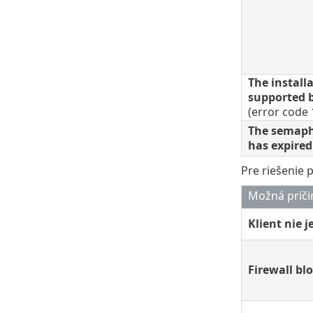
The install
supported b
(error code 
The semaph
has expired
Pre riešenie 
Možná príči
Klient nie j
Firewall b