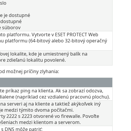
slo
e je dostupné
e dostupné
e súborov
 túto platformu. Vytvorte v ESET PROTECT Web
nu platformu (64‑bitový alebo 32‑bitový operačný
ovej lokalite, kde je umiestnený balík na
re zdieľanú lokalitu povolené.
od možnej príčiny zlyhania:
 príkaz ping na klienta. Ak sa zobrazí odozva,
zdialene (napríklad cez vzdialenú pracovnú plochu).
na serveri aj na kliente a taktiež akýkoľvek iný
ruje medzi týmito dvoma počítačmi.
y 2222 s 2223 otvorené vo firewalle. Povoľte
riešeniach medzi klientom a serverom.
s DNS môže patriť: