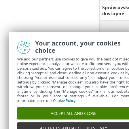
Správcovské
dostupné
Your account, your cookies
Je aktívne 
choice
súborov
We and our partners use cookies to give you the best optimize
online experience, analyze our website traffic, and serve you wit
personalized ads. You can agree to the collection of all cookies b
clicking "Accept all and close", decline all non-essential cookies b
choosing "Accept essential cookies only", or adjust your cooki
settings by clicking "Manage cookies". You also have the right t
withdraw your consent or change your cookie preference
anytime by clicking the "Manage cookies" link in our websit
footer or in your account settings (if available). For mor
information, see our
Cookie Policy
.
ACCEPT ALL AND CLOSE
ACCEPT ESSENTIAL COOKIES ONLY