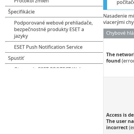
počítač
Nasadenie môž
viacerými ch
Chybové hlá
The networ
found
(erro
Access is d
The user na
incorrect
(e