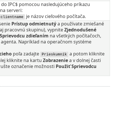
up do IPC$ pomocou nasledujúceho príkazu
a serveri:
je názov cieľového počítača.
clientname
senie
Prístup odmietnutý
a používate zmiešané
aj pracovnú skupinu), vypnite
Zjednodušené
Sprievodcu zdieľaním
na všetkých počítačoch,
 agenta. Napríklad na operačnom systéme
cieho
poľa zadajte
a potom kliknite
Prieskumník
alej kliknite na kartu
Zobrazenie
a v dolnej časti
ušte označenie možnosti
Použiť Sprievodcu