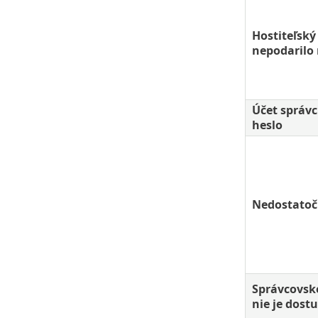
Hostiteľský
nepodarilo
Účet správ
heslo
Nedostatoč
Správcovsk
nie je dost