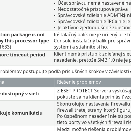
Účet správcu nemá nastavené he
•
Nedostatočné prístupové práva
•
Správcovské zdieľanie ADMIN$ ni
•
Správcovské zdieľanie IPC$ nie j
•
Je aktívne zjednodušené zdieľani
•
ation package is not
Inštalačný balík nie je určený pre
y this processor type
Console inštalačný balík pre správ
1633)
systém) a stiahnite si ho.
Klient nemá prístup k zdieľanej sieť
ore timeout period
nasadenie, pretože SMB 1.0 nie je p
problémov postupujte podľa príslušných krokov v závislosti 
na
Riešenie problémov
Z ESET PROTECT Servera vyskúšajte
e dostupný v sieti
pokúste sa na klienta prihlásiť v
Skontrolujte nastavenia firewallu 
firewall tretej strany, ktorý figu
lokuje komunikáciu
Po úspešnom nasadení nie sú port
tieto porty vo všetkých firewall 
Medzi možné riešenia problémov 