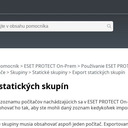
pomocník
>
ESET PROTECT On-Prem
>
Používanie ESET PR
ače
>
Skupiny
>
Statické skupiny
> Export statických skupín
statických skupín
 zoznamu počítačov nachádzajúcich sa v ESET PROTECT On-
hovať ho tak, aby ste mohli daný zoznam kedykoľvek import
é skupiny musia obsahovať aspoň jeden počítač. Exportovan