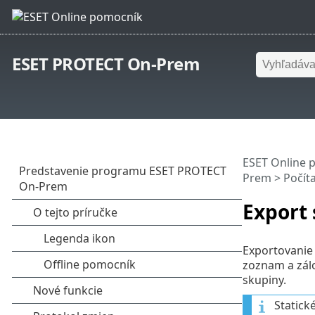
ESET PROTECT On-Prem
ESET Online 
Prem
>
Počít
Export 
Exportovanie
zoznam a zálo
skupiny.
Statick