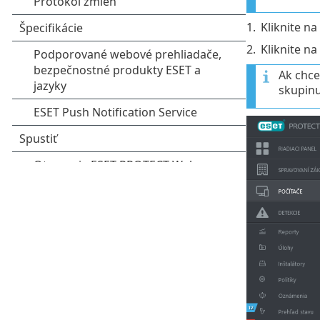
1.
Kliknite na
2.
Kliknite n
Ak chc
skupin