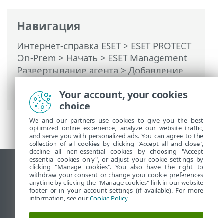
Навигация
Интернет-справка ESET
>
ESET PROTECT
On-Prem
>
Начать
>
ESET Management
Развертывание агента
> Добавление
компьютеров с использованием
синхронизации Active Directory
Your account, your cookies
choice
We and our partners use cookies to give you the best
optimized online experience, analyze our website traffic,
and serve you with personalized ads. You can agree to the
collection of all cookies by clicking "Accept all and close",
decline all non-essential cookies by choosing "Accept
essential cookies only", or adjust your cookie settings by
clicking "Manage cookies". You also have the right to
Использовать сайт для ПК
withdraw your consent or change your cookie preferences
End of Life
anytime by clicking the "Manage cookies" link in our website
footer or in your account settings (if available). For more
База знаний ESET
information, see our
Cookie Policy
.
Форум ESET