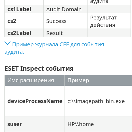
аудита
cs1Label
Audit Domain
Результат
cs2
Success
действия
cs2Label
Result
Пример журнала CEF для события
аудита:
ESET Inspect события
Имя расширения
Пример
deviceProcessName
c:\\imagepath_bin.exe
suser
HP\\home