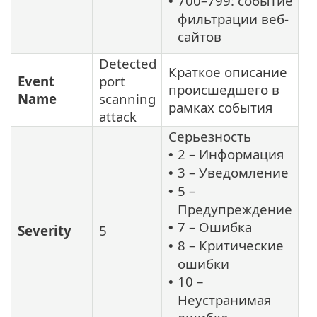
700–799: событие
•
фильтрации веб-
сайтов
Detected
Краткое описание
Event
port
происшедшего в
Name
scanning
рамках события
attack
Серьезность
2 – Информация
•
3 – Уведомление
•
5 –
•
Предупреждение
7 – Ошибка
•
Severity
5
8 – Критические
•
ошибки
10 –
•
Неустранимая