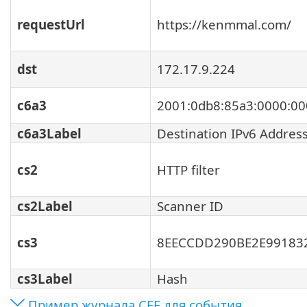
requestUrl
https://kenmmal.com/
dst
172.17.9.224
c6a3
2001:0db8:85a3:0000:00
c6a3Label
Destination IPv6 Addres
cs2
HTTP filter
cs2Label
Scanner ID
cs3
8EECCDD290BE2E99183
cs3Label
Hash
Пример журнала CEF для события