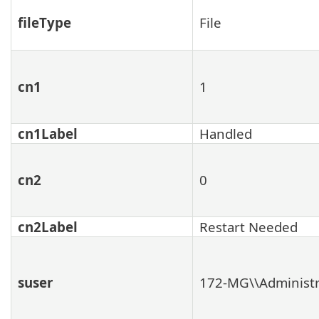
fileType
File
cn1
1
cn1Label
Handled
cn2
0
cn2Label
Restart Needed
suser
172-MG\\Administr