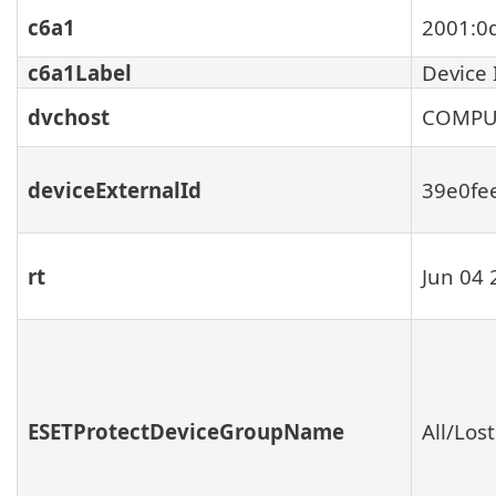
c6a1
2001:0
c6a1Label
Device 
dvchost
COMPU
deviceExternalId
39e0fe
rt
Jun 04 
ESETProtectDeviceGroupName
All/Los