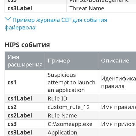
cs3Label
Threat Name
Пример журнала CEF для события
файервола:
HIPS события
Имя
Пример
Описание
расширения
Suspicious
Идентифика
cs1
attempt to launch
правила
an application
cs1Label
Rule ID
cs2
custom_rule_12
Имя правил
cs2Label
Rule Name
cs3
C:\\someapp.exe
Имя прилож
cs3Label
Application