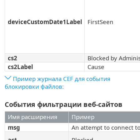
deviceCustomDate1Label
FirstSeen
cs2
Blocked by Adminis
cs2Label
Cause
Пример журнала CEF для события
блокировки файлов:
События фильтрации веб-сайтов
Имя расширения
Пример
msg
An attempt to connect t
act
Blocked