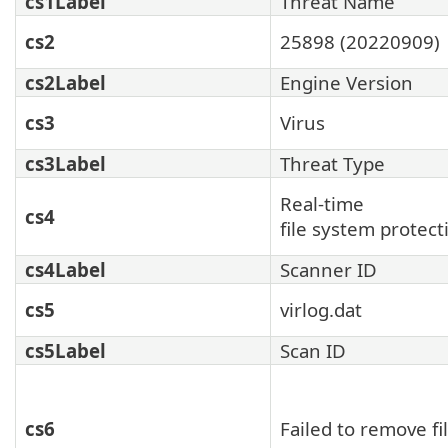
cs1Label
Threat Name
cs2
25898 (20220909)
cs2Label
Engine Version
cs3
Virus
cs3Label
Threat Type
Real-time
cs4
file system protect
cs4Label
Scanner ID
cs5
virlog.dat
cs5Label
Scan ID
cs6
Failed to remove fi