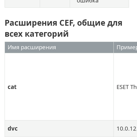
ошибка
Расширения CEF, общие для
всех категорий
Имя расширения
Приме
cat
ESET Th
dvc
10.0.12