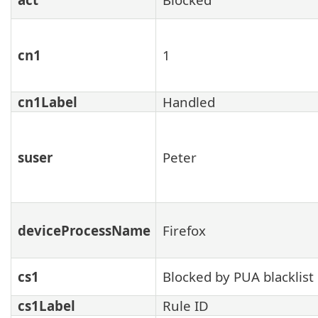
cn1
1
cn1Label
Handled
suser
Peter
deviceProcessName
Firefox
cs1
Blocked by PUA blacklist
cs1Label
Rule ID