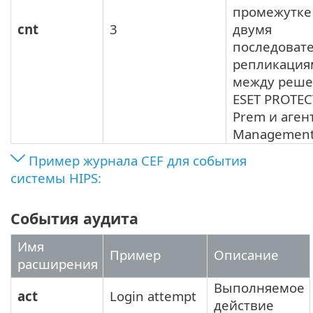
промежутке
cnt
3
двумя
последоват
репликация
между реш
ESET PROTEC
Prem и аген
Management
Пример журнала CEF для события
системы HIPS:
События аудита
Имя
Пример
Описание
расширения
Выполняемое
act
Login attempt
действие