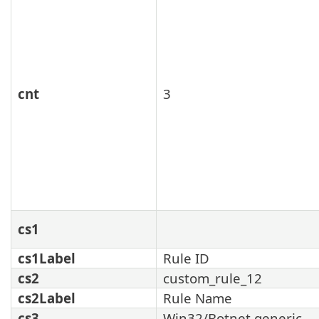
cnt
3
cs1
cs1Label
Rule ID
cs2
custom_rule_12
cs2Label
Rule Name
cs3
Win32/Botnet.generic