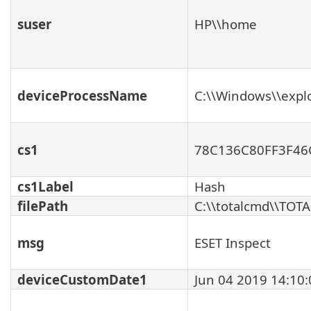
suser
HP\\home
deviceProcessName
C:\\Windows\\expl
cs1
78C136C80FF3F46
cs1Label
Hash
filePath
C:\\totalcmd\\TOT
msg
ESET Inspect
deviceCustomDate1
Jun 04 2019 14:10: