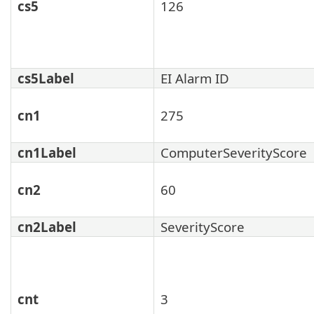
cs5
126
cs5Label
EI Alarm ID
cn1
275
cn1Label
ComputerSeverityScore
cn2
60
cn2Label
SeverityScore
cnt
3