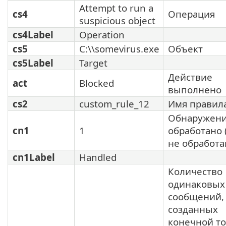
Attempt to run a
cs4
Операция
suspicious object
cs4Label
Operation
cs5
C:\\somevirus.exe
Объект
cs5Label
Target
Действие
act
Blocked
выполнено
cs2
custom_rule_12
Имя правил
Обнаружен
cn1
1
обработано 
не обработан
cn1Label
Handled
Количество
одинаковых
сообщений,
созданных
конечной то