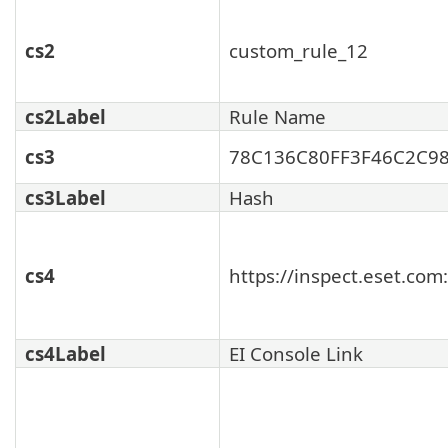
cs2
custom_rule_12
cs2Label
Rule Name
cs3
78C136C80FF3F46C2C9
cs3Label
Hash
cs4
https://inspect.eset.co
cs4Label
EI Console Link