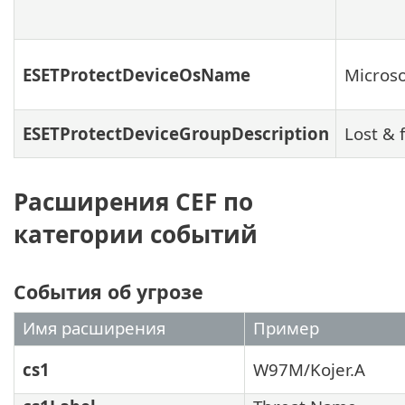
ESETProtectDeviceOsName
Micros
ESETProtectDeviceGroupDescription
Lost & 
Расширения CEF по
категории событий
События об угрозе
Имя расширения
Пример
cs1
W97M/Kojer.A