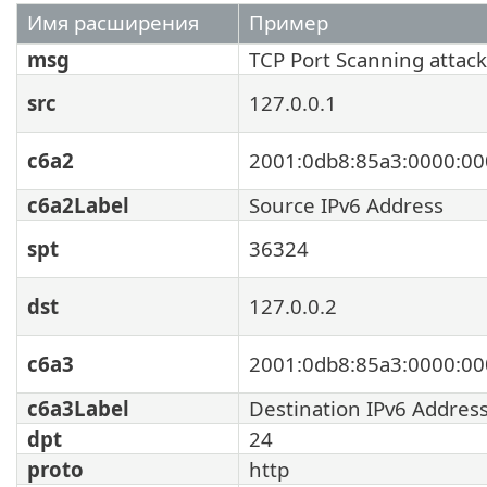
Имя расширения
Пример
msg
TCP Port Scanning attack
src
127.0.0.1
c6a2
2001:0db8:85a3:0000:00
c6a2Label
Source IPv6 Address
spt
36324
dst
127.0.0.2
c6a3
2001:0db8:85a3:0000:00
c6a3Label
Destination IPv6 Addres
dpt
24
proto
http