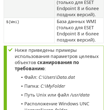
(только для ESET
Endpoint 8 и более
поздних версий).
База данных WMI
${Wmi}
(только для ESET
Endpoint 8 и более
поздних версий).
Ниже приведены примеры
использования параметров целевых
объектов
сканирования по
требованию
:
Файл:
C:\Users\Data.dat
▪
Папка:
C:\MyFolder
▪
Путь Unix или файл
/usr/data
▪
Расположение Windows UNC
▪
\\server1\scan_folder