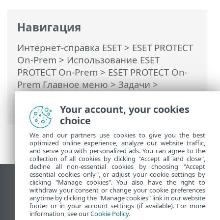
Навигация
Интернет-справка ESET
>
ESET PROTECT
On-Prem
>
Использование ESET
PROTECT On-Prem
>
ESET PROTECT On-
Prem Главное меню
>
Задачи
>
Клиентские задачи
> Сканирование по
требованию
Your account, your cookies
choice
We and our partners use cookies to give you the best
optimized online experience, analyze our website traffic,
and serve you with personalized ads. You can agree to the
collection of all cookies by clicking "Accept all and close",
decline all non-essential cookies by choosing "Accept
essential cookies only", or adjust your cookie settings by
clicking "Manage cookies". You also have the right to
Использовать сайт для ПК
withdraw your consent or change your cookie preferences
End of Life
anytime by clicking the "Manage cookies" link in our website
footer or in your account settings (if available). For more
База знаний ESET
information, see our
Cookie Policy
.