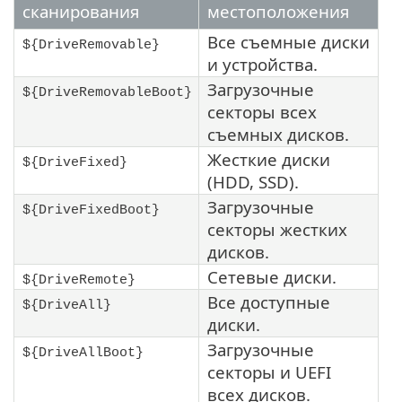
сканирования
местоположения
Все съемные диски
${DriveRemovable}
и устройства.
Загрузочные
${DriveRemovableBoot}
секторы всех
съемных дисков.
Жесткие диски
${DriveFixed}
(HDD, SSD).
Загрузочные
${DriveFixedBoot}
секторы жестких
дисков.
Сетевые диски.
${DriveRemote}
Все доступные
${DriveAll}
диски.
Загрузочные
${DriveAllBoot}
секторы и UEFI
всех дисков.