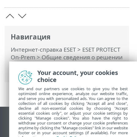
Навигация
Интернет-справка ESET
>
ESET PROTECT
On-Prem
>
Общие сведения о решении
ESET PROTECT On-Prem
> Журнал
изменений
Your account, your cookies
choice
We and our partners use cookies to give you the best
optimized online experience, analyze our website traffic,
and serve you with personalized ads. You can agree to the
collection of all cookies by clicking "Accept all and close",
decline all non-essential cookies by choosing "Accept
essential cookies only", or adjust your cookie settings by
clicking "Manage cookies". You also have the right to
Использовать сайт для ПК
withdraw your consent or change your cookie preferences
End of Life
anytime by clicking the "Manage cookies" link in our website
footer or in your account settings (if available). For more
База знаний ESET