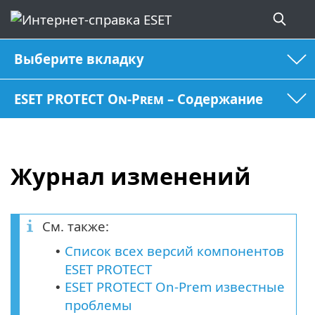
Выберите вкладку
ESET PROTECT On-Prem – Содержание
Журнал изменений
См. также:
Список всех версий компонентов
•
ESET PROTECT
ESET PROTECT On-Prem известные
•
проблемы