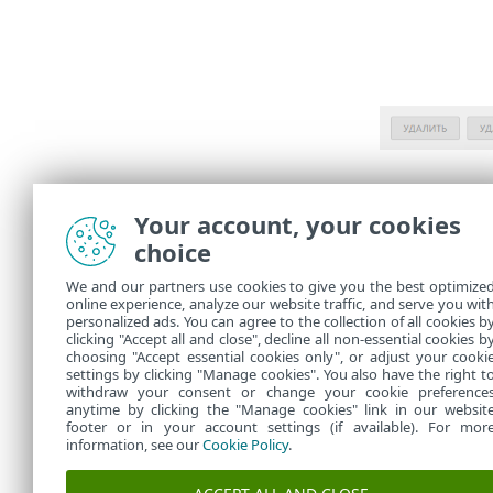
Сводка
Your account, your cookies
Проверьте п
choice
после их сле
We and our partners use cookies to give you the best optimize
Чтобы 
online experience, analyze our website traffic, and serve you wit
personalized ads. You can agree to the collection of all cookies b
отноше
clicking "Accept all and close", decline all non-essential cookies b
choosing "Accept essential cookies only", or adjust your cooki
settings by clicking "Manage cookies". You also have the right t
withdraw your consent or change your cookie preference
anytime by clicking the "Manage cookies" link in our websit
footer or in your account settings (if available). For mor
information, see our
Cookie Policy
.