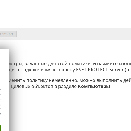
араметры, заданные для этой политики, и нажмите кноп
дующего подключения к серверу ESET PROTECT Server (в
d
применить политику немедленно, можно выполнить де
h
y
нии целевых объектов в разделе
Компьютеры
.
y
e
o
s
e
e