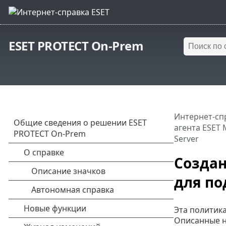
ESET PROTECT On-Prem
Интернет-сп
агента ESET
Server
Создан
для по
Эта политик
Описанные н