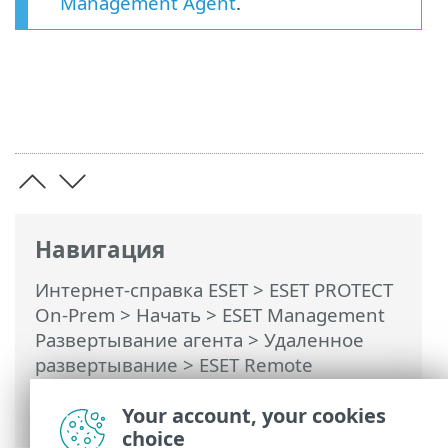
Management Agent
.
Навигация
Интернет-справка ESET
>
ESET PROTECT
On-Prem
>
Начать
>
ESET Management
Развертывание агента
>
Удаленное
развертывание
>
ESET Remote
Deployment Tool
> Выбор компьютеров
из Active Directory
Your account, your cookies
choice