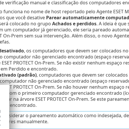
de verificação manual e classificação dos computadores en
 funciona no nome de host reportado pelo Agente ESET Man
s que você desative
Parear automaticamente computad
erá colocado no grupo
Achados e perdidos
. A ideia é q
em um computador já gerenciado, ele seria pareado automa
 On-Prem sem sua intervenção. Além disso, o novo Agent
refas.
desativado
, os computadores que devem ser colocados n
ro computador não gerenciado encontrado (espaço reservado
e ESET PROTECT On-Prem. Se não existir nenhum espaço 
 em Perdido e encontrado.
ativado
(padrão)
, computadores que devem ser colocados
 computador não gerenciado encontrado (espaço reservado, 
e ESET PROTECT On-Prem. Se não houver nenhum espaço 
do com o primeiro computador gerenciado encontrado (ícon
 lugar na árvore ESET PROTECT On-Prem. Se este pareamen
do e encontrado.
d
 considerar o pareamento automático como indesejada, desa
h
y
adores manualmente.
y