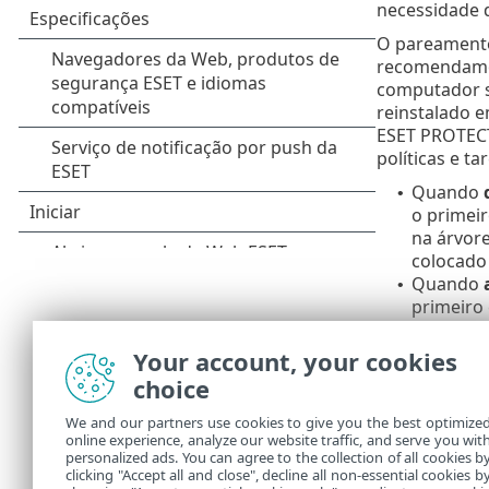
necessidade 
O pareamento
recomendamo
computador s
reinstalado 
ESET PROTECT
políticas e ta
Quando
•
o primei
na árvor
colocado
Quando
•
primeiro
na árvor
ser parea
Your account, your cookies
qualquer
choice
em Perdi
We and our partners use cookies to give you the best optimize
Se você
online experience, analyze our website traffic, and serve you wit
personalized ads. You can agree to the collection of all cookies b
comput
clicking "Accept all and close", decline all non-essential cookies b