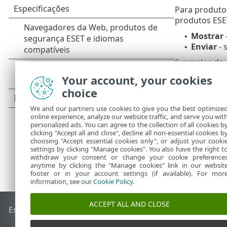
Para produtos
produtos ES
Mostrar
•
Enviar
- 
•
Exemplos de u
ESET Man
Your account, your cookies
•
Configur
•
choice
We and our partners use cookies to give you the best optimize
online experience, analyze our website traffic, and serve you wit
personalized ads. You can agree to the collection of all cookies b
clicking "Accept all and close", decline all non-essential cookies b
choosing "Accept essential cookies only", or adjust your cooki
settings by clicking "Manage cookies". You also have the right t
withdraw your consent or change your cookie preference
anytime by clicking the "Manage cookies" link in our websit
footer or in your account settings (if available). For mor
information, see our
Cookie Policy
.
ACCEPT ALL AND CLOSE
End of Life
Base de conhecimento ESET
Fórum ESET
ESET S