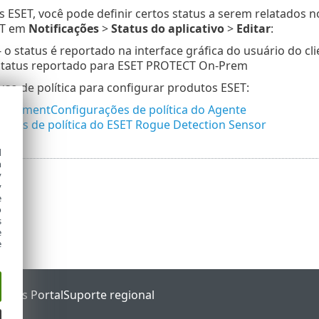
 ESET, você pode definir certos status a serem relatados n
ET em
Notificações
>
Status do aplicativo
>
Editar
:
- o status é reportado na interface gráfica do usuário do cli
status reportado para ESET PROTECT On-Prem
so de política para configurar produtos ESET:
agementConfigurações de política do Agente
ações de política do ESET Rogue Detection Sensor
d
h
y
y
e
o
s
e
e
tatus Portal
Suporte regional