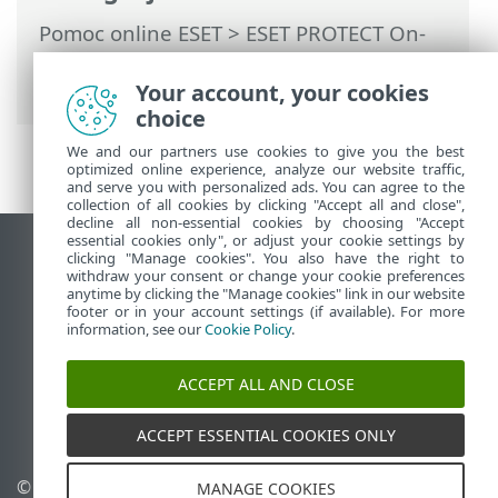
Pomoc online ESET
>
ESET PROTECT On-
Prem
>
Wprowadzenie do programu ESET
PROTECT On-Prem
> Nowe funkcje
Your account, your cookies
choice
We and our partners use cookies to give you the best
optimized online experience, analyze our website traffic,
and serve you with personalized ads. You can agree to the
collection of all cookies by clicking "Accept all and close",
decline all non-essential cookies by choosing "Accept
essential cookies only", or adjust your cookie settings by
Wyświetl witrynę internetową dla
clicking "Manage cookies". You also have the right to
withdraw your consent or change your cookie preferences
komputerów
anytime by clicking the "Manage cookies" link in our website
footer or in your account settings (if available). For more
End of Life
information, see our
Cookie Policy
.
Baza wiedzy ESET
Forum ESET
ACCEPT ALL AND CLOSE
ESET Status Portal
Pomoc regionalna
ACCEPT ESSENTIAL COOKIES ONLY
© 1992 - 2026 ESET, spol. s
Zarządzaj plikami cookie
MANAGE COOKIES