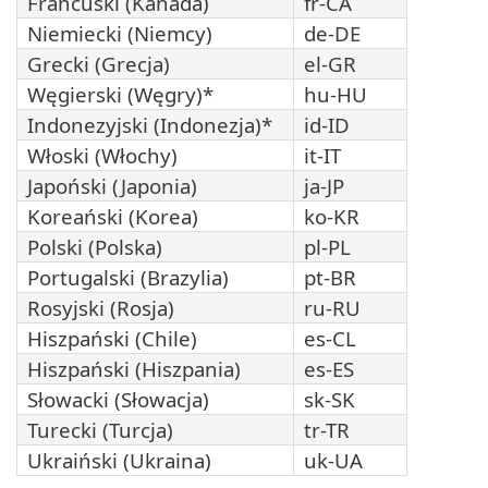
Francuski (Kanada)
fr-CA
Niemiecki (Niemcy)
de-DE
Grecki (Grecja)
el-GR
Węgierski (Węgry)*
hu-HU
Indonezyjski (Indonezja)*
id-ID
Włoski (Włochy)
it-IT
Japoński (Japonia)
ja-JP
Koreański (Korea)
ko-KR
Polski (Polska)
pl-PL
Portugalski (Brazylia)
pt-BR
Rosyjski (Rosja)
ru-RU
Hiszpański (Chile)
es-CL
Hiszpański (Hiszpania)
es-ES
Słowacki (Słowacja)
sk-SK
Turecki (Turcja)
tr-TR
Ukraiński (Ukraina)
uk-UA