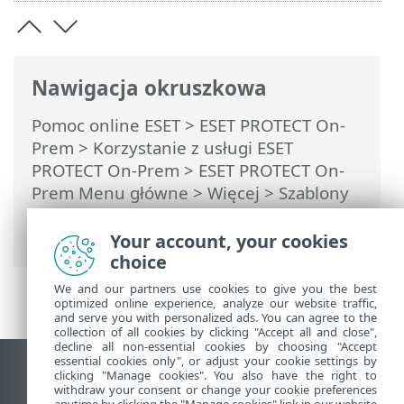
Nawigacja okruszkowa
Pomoc online ESET
>
ESET PROTECT On-
Prem
>
Korzystanie z usługi ESET
PROTECT On-Prem
>
ESET PROTECT On-
Prem Menu główne
>
Więcej
>
Szablony
grup dynamicznych
> Reguły dla
szablonu grupy dynamicznej
Your account, your cookies
choice
We and our partners use cookies to give you the best
optimized online experience, analyze our website traffic,
and serve you with personalized ads. You can agree to the
collection of all cookies by clicking "Accept all and close",
decline all non-essential cookies by choosing "Accept
essential cookies only", or adjust your cookie settings by
Wyświetl witrynę internetową dla
clicking "Manage cookies". You also have the right to
withdraw your consent or change your cookie preferences
komputerów