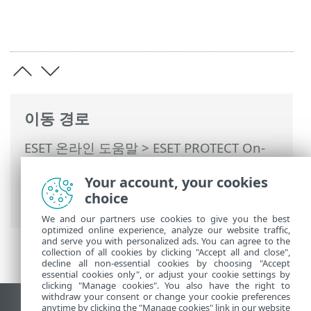
이동 경로
ESET 온라인 도움말
>
ESET PROTECT On-
Prem
>
ESET PROTECT On-Prem 사용
>
관
Your account, your cookies
리되는 서비스 공급자용 ESET PROTECT On-
choice
Prem
> MSP 고객 설정 건너뛰기
We and our partners use cookies to give you the best
optimized online experience, analyze our website traffic,
and serve you with personalized ads. You can agree to the
collection of all cookies by clicking "Accept all and close",
decline all non-essential cookies by choosing "Accept
essential cookies only", or adjust your cookie settings by
clicking "Manage cookies". You also have the right to
withdraw your consent or change your cookie preferences
anytime by clicking the "Manage cookies" link in our website