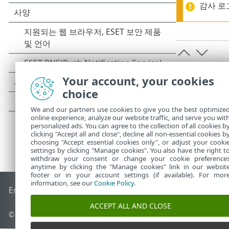
감사 로
Your account, your cookies
choice
We and our partners use cookies to give you the best optimize
online experience, analyze our website traffic, and serve you wit
personalized ads. You can agree to the collection of all cookies b
clicking "Accept all and close", decline all non-essential cookies b
choosing "Accept essential cookies only", or adjust your cooki
settings by clicking "Manage cookies". You also have the right t
withdraw your consent or change your cookie preference
anytime by clicking the "Manage cookies" link in our websit
footer or in your account settings (if available). For mor
information, see our
Cookie Policy
.
End of Life
ESET 지식 베이스
ESET 포럼
ESET Status Portal
국
ACCEPT ALL AND CLOSE
© 1992 - 2026 ESET, spol. s r.o. - All rights reserved.