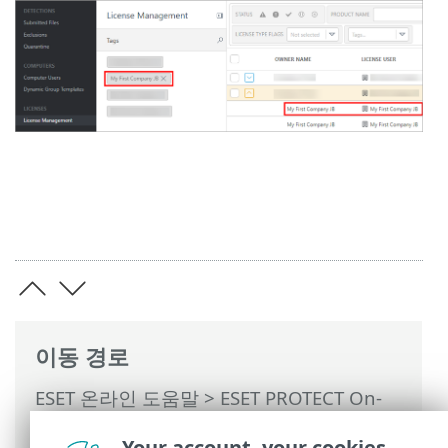
이동 경로
ESET 온라인 도움말
>
ESET PROTECT On-
Prem
>
ESET PROTECT On-Prem 사용
>
관
Your account, your cookies