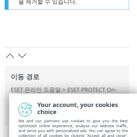
을 제거할 수 있습니다.
이동 경로
ESET 온라인 도움말
>
ESET PROTECT On-
Prem
>
ESET PROTECT On-Prem 사용
>
Your account, your cookies
ESET PROTECT On-Prem 기본 메뉴
>
작업
choice
>
클라이언트 작업
> 소프트웨어 제거
We and our partners use cookies to give you the best
optimized online experience, analyze our website traffic,
and serve you with personalized ads. You can agree to the
collection of all cookies by clicking "Accept all and close",