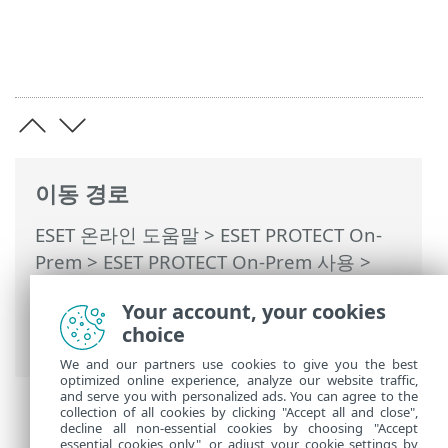
이동 경로
ESET 온라인 도움말
>
ESET PROTECT On-
Prem
>
ESET PROTECT On-Prem 사용
>
ESET PROTECT On-Prem 기본 메뉴
>
작업
Your account, your cookies
>
클라이언트 작업
> 관리되는 제품 구성 내
choice
보내기
We and our partners use cookies to give you the best
optimized online experience, analyze our website traffic,
and serve you with personalized ads. You can agree to the
collection of all cookies by clicking "Accept all and close",
decline all non-essential cookies by choosing "Accept
essential cookies only", or adjust your cookie settings by