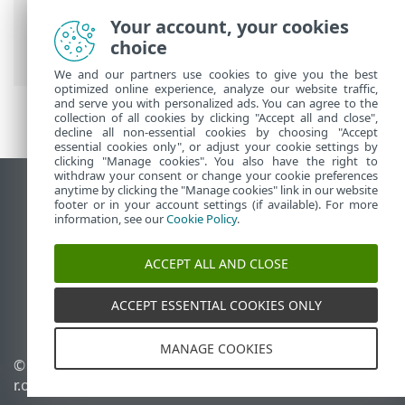
Prem
>
ESET PROTECT On-Prem 사용
>
Your account, your cookies
ESET PROTECT On-Prem 기본 메뉴
>
자세
choice
히
>
컴퓨터 사용자
> 사용자 편집
We and our partners use cookies to give you the best
optimized online experience, analyze our website traffic,
and serve you with personalized ads. You can agree to the
collection of all cookies by clicking "Accept all and close",
decline all non-essential cookies by choosing "Accept
essential cookies only", or adjust your cookie settings by
clicking "Manage cookies". You also have the right to
withdraw your consent or change your cookie preferences
anytime by clicking the "Manage cookies" link in our website
데스크톱 사이트 보기
footer or in your account settings (if available). For more
End of Life
information, see our
Cookie Policy
.
ESET 지식 베이스
ACCEPT ALL AND CLOSE
ESET 포럼
ESET Status Portal
ACCEPT ESSENTIAL COOKIES ONLY
국가별 지원
MANAGE COOKIES
© 1992 - 2026 ESET, spol. s
쿠키 관리
r.o. - All rights reserved.
쿠키 정책