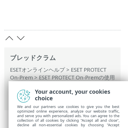
ブレッドクラム
ESETオンラインヘルプ
>
ESET PROTECT
On-Prem
>
ESET PROTECT On-Premの使用
>
ESET PROTECT On-Prem メインメニュー
Your account, your cookies
>
検出
>
除外の作成
> 除外と互換性のある
choice
ESETセキュリティ製品
We and our partners use cookies to give you the best
optimized online experience, analyze our website traffic,
and serve you with personalized ads. You can agree to the
collection of all cookies by clicking "Accept all and close",
decline all non-essential cookies by choosing "Accept