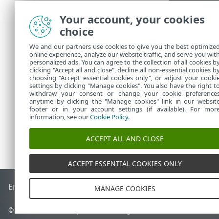
1.
ALL
Your account, your cookies
2.
SG1
3.
PC1
choice
We and our partners use cookies to give you the best optimize
online experience, analyze our website traffic, and serve you wit
personalized ads. You can agree to the collection of all cookies b
clicking "Accept all and close", decline all non-essential cookies b
choosing "Accept essential cookies only", or adjust your cooki
settings by clicking "Manage cookies". You also have the right t
withdraw your consent or change your cookie preference
anytime by clicking the "Manage cookies" link in our websit
footer or in your account settings (if available). For mor
information, see our
Cookie Policy
.
ACCEPT ALL AND CLOSE
ACCEPT ESSENTIAL COOKIES ONLY
End of Life
ESETナレッジベース
ESETフォーラム
ESET Status
MANAGE COOKIES
© 1992 - 2026 ESET, spol. s r.o. - All rights reserved.