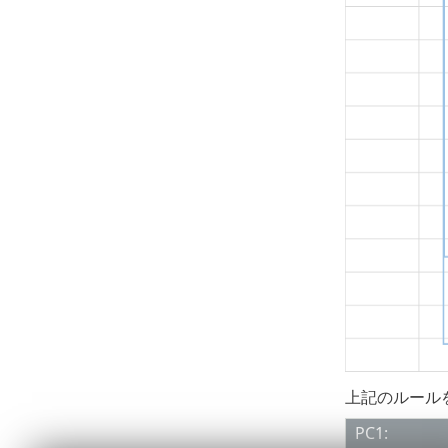
上記のルール
PC1: