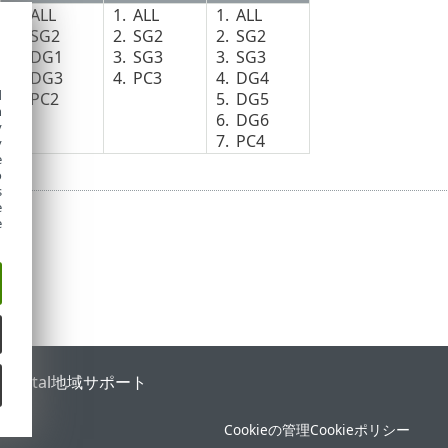
1.
ALL
1.
ALL
1.
ALL
2.
SG2
2.
SG2
2.
SG2
3.
DG1
3.
SG3
3.
SG3
4.
DG3
4.
PC3
4.
DG4
d
5.
PC2
5.
DG5
h
6.
DG6
y
7.
PC4
y
e
o
s
e
e
 Portal
地域サポート
Cookieの管理
Cookieポリシー