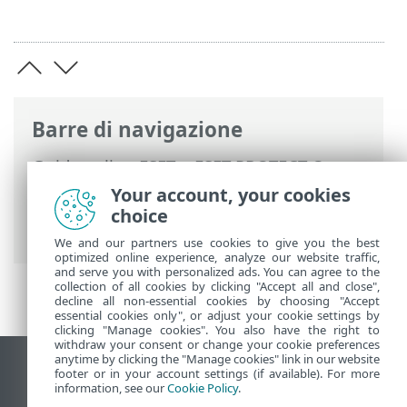
Barre di navigazione
Guida online ESET
>
ESET PROTECT On-
Prem
>
Specifiche
> Browser Web
Your account, your cookies
supportati, prodotti di protezione ESET e
choice
lingue
We and our partners use cookies to give you the best
optimized online experience, analyze our website traffic,
and serve you with personalized ads. You can agree to the
collection of all cookies by clicking "Accept all and close",
decline all non-essential cookies by choosing "Accept
essential cookies only", or adjust your cookie settings by
clicking "Manage cookies". You also have the right to
withdraw your consent or change your cookie preferences
anytime by clicking the "Manage cookies" link in our website
Visualizza sito desktop
footer or in your account settings (if available). For more
information, see our
Cookie Policy
.
End of Life