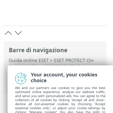
Barre di navigazione
Guida online ESET
>
ESET PROTECT On-
Prem
>
Utilizzo di ESET PROTECT On-
Prem
>
ESET PROTECT On-Prem Menu
Your account, your cookies
principale
>
Report
> Crea un nuovo
choice
modello di report
We and our partners use cookies to give you the best
optimized online experience, analyze our website traffic,
and serve you with personalized ads. You can agree to the
collection of all cookies by clicking "Accept all and close",
decline all non-essential cookies by choosing "Accept
essential cookies only", or adjust your cookie settings by
clicking "Manage cookies". You also have the right to