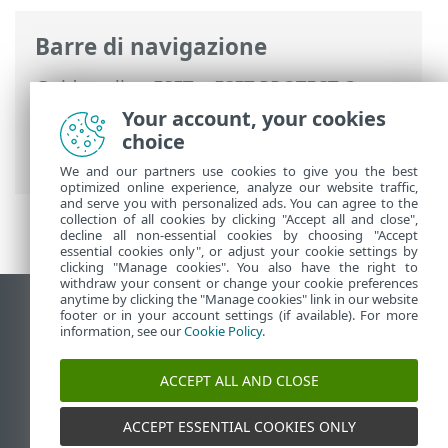
Barre di navigazione
Guida online ESET
>
ESET PROTECT On-
Prem
>
Utilizzo di ESET PROTECT On-
Your account, your cookies
Prem
>
ESET PROTECT On-Prem Menu
choice
principale
>
Altro
> Utenti computer
We and our partners use cookies to give you the best
optimized online experience, analyze our website traffic,
and serve you with personalized ads. You can agree to the
collection of all cookies by clicking "Accept all and close",
decline all non-essential cookies by choosing "Accept
essential cookies only", or adjust your cookie settings by
clicking "Manage cookies". You also have the right to
withdraw your consent or change your cookie preferences
anytime by clicking the "Manage cookies" link in our website
Visualizza sito desktop
footer or in your account settings (if available). For more
information, see our
Cookie Policy
.
End of Life
ESET Knowledge Base
ACCEPT ALL AND CLOSE
Forum ESET
ESET Status Portal
ACCEPT ESSENTIAL COOKIES ONLY
Supporto regionale