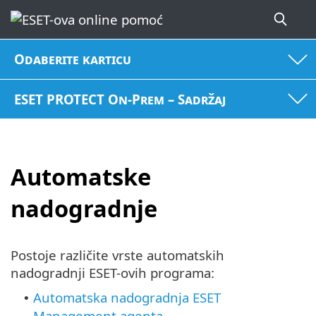
Odaberite karticu
ESET PROTECT On-Prem – Sadržaj
Automatske
nadogradnje
Postoje različite vrste automatskih
nadogradnji ESET-ovih programa:
Automatska nadogradnja ESET
•
Management agenta