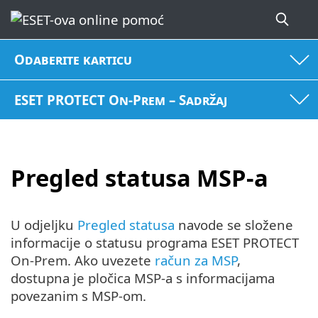
Odaberite karticu
ESET PROTECT On-Prem – Sadržaj
Pregled statusa MSP-a
U odjeljku
Pregled statusa
navode se složene
informacije o statusu programa ESET PROTECT
On-Prem. Ako uvezete
račun za MSP
,
dostupna je pločica MSP-a s informacijama
povezanim s MSP-om.