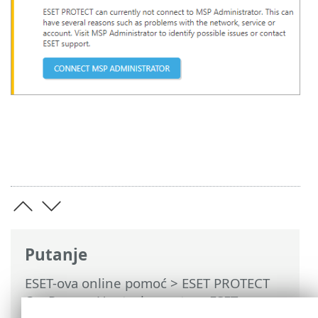
Putanje
ESET-ova online pomoć
>
ESET PROTECT
On-Prem
>
Upotreba sustava ESET