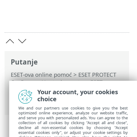
Putanje
ESET-ova online pomoć
>
ESET PROTECT
On-Prem
>
Upotreba sustava ESET
PROTECT On-Prem
>
ESET PROTECT On-
Your account, your cookies
Prem Glavni izbornik
>
Više
>
Postavke
>
choice
Napredna sigurnost
We and our partners use cookies to give you the best
optimized online experience, analyze our website traffic,
and serve you with personalized ads. You can agree to the
collection of all cookies by clicking "Accept all and close",
decline all non-essential cookies by choosing "Accept
essential cookies only", or adjust your cookie settings by