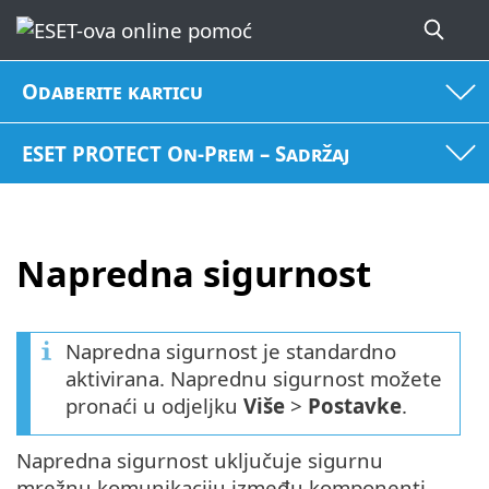
Odaberite karticu
ESET PROTECT On-Prem – Sadržaj
Napredna sigurnost
Napredna sigurnost je standardno
aktivirana. Naprednu sigurnost možete
pronaći u odjeljku
Više
>
Postavke
.
Napredna sigurnost uključuje sigurnu
mrežnu komunikaciju između komponenti