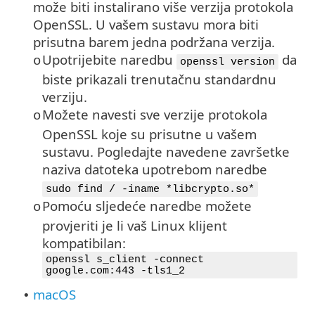
može biti instalirano više verzija protokola
OpenSSL. U vašem sustavu mora biti
prisutna barem jedna podržana verzija.
Upotrijebite naredbu
da
o
openssl version
biste prikazali trenutačnu standardnu
verziju.
Možete navesti sve verzije protokola
o
OpenSSL
koje su prisutne u vašem
sustavu. Pogledajte navedene završetke
naziva datoteka upotrebom naredbe
sudo find / -iname *libcrypto.so*
Pomoću sljedeće naredbe možete
o
provjeriti je li vaš Linux klijent
kompatibilan:
openssl s_client -connect
google.com:443 -tls1_2
macOS
•