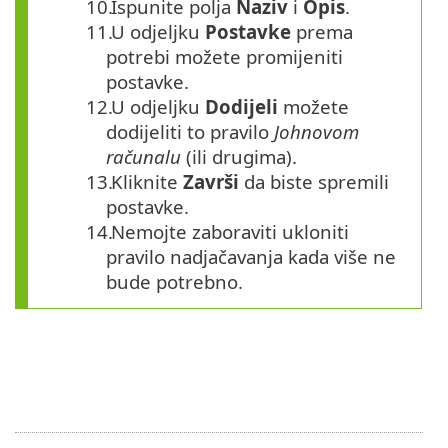
10.
Ispunite polja
Naziv
i
Opis
.
11.
U odjeljku
Postavke
prema
potrebi možete promijeniti
postavke.
12.
U odjeljku
Dodijeli
možete
dodijeliti to pravilo
Johnovom
računalu
(ili drugima).
13.
Kliknite
Završi
da biste spremili
postavke.
14.
Nemojte zaboraviti ukloniti
pravilo nadjačavanja kada više ne
bude potrebno.