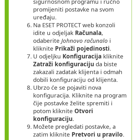
sigurnosnom programu i ručno
promijeniti postavke na svom
uređaju.
6.
Na ESET PROTECT web konzoli
idite u odjeljak
Računala
,
odaberite
Johnovo računalo
i
kliknite
Prikaži pojedinosti
.
7.
U odjeljku
Konfiguracija
kliknite
Zatraži konfiguraciju
da biste
zakazali zadatak klijenta i odmah
dobili konfiguraciju od klijenta.
8.
Ubrzo će se pojaviti nova
konfiguracija. Kliknite na program
čije postavke želite spremiti i
potom kliknite
Otvori
konfiguraciju
.
9.
Možete pregledati postavke, a
zatim kliknite
Pretvori u pravilo
.