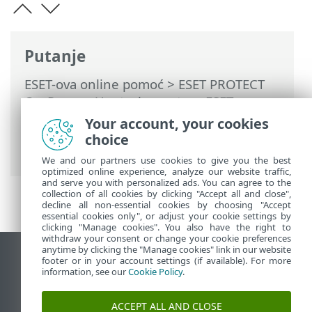
Putanje
ESET-ova online pomoć
>
ESET PROTECT
On-Prem
>
Upotreba sustava ESET
PROTECT On-Prem
>
ESET PROTECT On-
Your account, your cookies
Prem Glavni izbornik
>
Pravila
> Upotreba
choice
načina nadjačavanja
We and our partners use cookies to give you the best
optimized online experience, analyze our website traffic,
and serve you with personalized ads. You can agree to the
collection of all cookies by clicking "Accept all and close",
decline all non-essential cookies by choosing "Accept
essential cookies only", or adjust your cookie settings by
clicking "Manage cookies". You also have the right to
withdraw your consent or change your cookie preferences
anytime by clicking the "Manage cookies" link in our website
Prikaži stranicu za radnu površinu
footer or in your account settings (if available). For more
information, see our
Cookie Policy
.
End of Life
ESET-ova baza znanja
ACCEPT ALL AND CLOSE