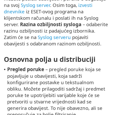
na svoj
Syslog server
. Osim toga,
izvesti
dnevnike
iz ESET-ovog programa na
klijentskom računalu i poslati ih na Syslog
server.
Razina ozbiljnosti sysloga
– odaberite
razinu ozbiljnosti iz padajućeg izbornika.
Zatim će se na
Syslog serveru
pojaviti
obavijesti s odabranom razinom ozbiljnosti.
Osnovna polja u distribuciji
Pregled poruke
– pregled poruke koja se
•
pojavljuje u obavijesti, koja sadrži
konfigurirane postavke u tekstualnom
obliku. Možete prilagoditi sadržaj i predmet
poruke te upotrijebiti varijable koje će se
pretvoriti u stvarne vrijednosti kad se
generira obavijest. To nije obavezno, ali se
preporučuje za bolje filtriranje.