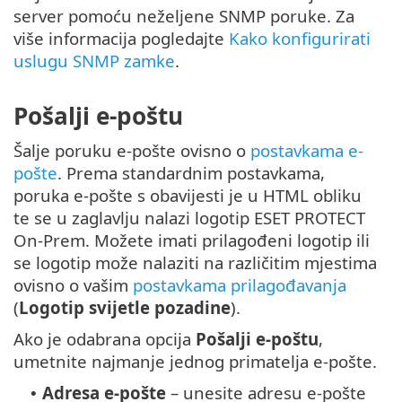
server pomoću neželjene SNMP poruke. Za
više informacija pogledajte
Kako konfigurirati
uslugu SNMP zamke
.
Pošalji e-poštu
Šalje poruku e-pošte ovisno o
postavkama e-
pošte
. Prema standardnim postavkama,
poruka e-pošte s obavijesti je u HTML obliku
te se u zaglavlju nalazi logotip ESET PROTECT
On-Prem. Možete imati prilagođeni logotip ili
se logotip može nalaziti na različitim mjestima
ovisno o vašim
postavkama prilagođavanja
(
Logotip svijetle pozadine
).
Ako je odabrana opcija
Pošalji e-poštu
,
umetnite najmanje jednog primatelja e-pošte.
Adresa e-pošte
– unesite adresu e-pošte
•