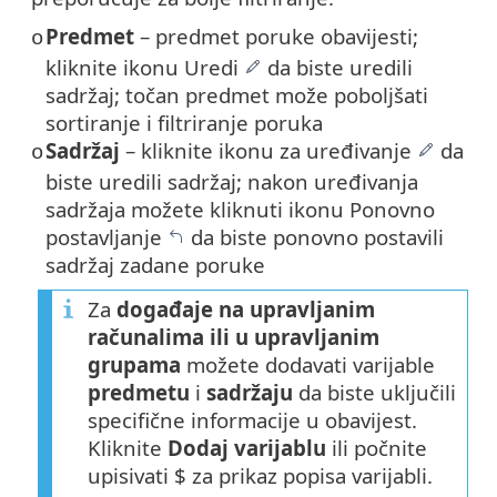
Predmet
– predmet poruke obavijesti;
o
kliknite ikonu Uredi
da biste uredili
sadržaj; točan predmet može poboljšati
sortiranje i filtriranje poruka
Sadržaj
– kliknite ikonu za uređivanje
da
o
biste uredili sadržaj; nakon uređivanja
sadržaja možete kliknuti ikonu Ponovno
postavljanje
da biste ponovno postavili
sadržaj zadane poruke
Za
događaje na upravljanim
računalima ili u upravljanim
grupama
možete dodavati varijable
predmetu
i
sadržaju
da biste uključili
specifične informacije u obavijest.
Kliknite
Dodaj varijablu
ili počnite
upisivati $ za prikaz popisa varijabli.