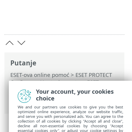
Putanje
ESET-ova online pomoć
>
ESET PROTECT
On-Prem
>
Upotreba sustava ESET
PROTECT On-Prem
>
ESET PROTECT On-
Your account, your cookies
Prem Glavni izbornik
>
Obavijesti
>
choice
Distribucija
We and our partners use cookies to give you the best
optimized online experience, analyze our website traffic,
and serve you with personalized ads. You can agree to the
collection of all cookies by clicking "Accept all and close",
decline all non-essential cookies by choosing "Accept
essential cookies only", or adjust your cookie settings by