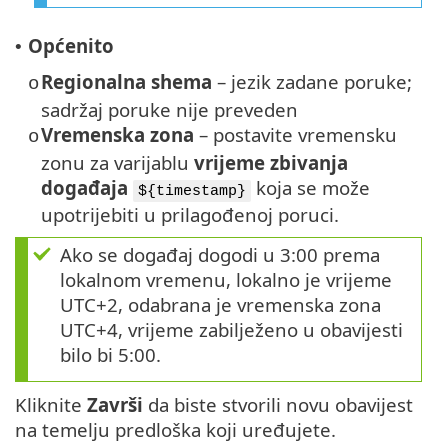
Općenito
•
Regionalna shema
– jezik zadane poruke;
o
sadržaj poruke nije preveden
Vremenska zona
– postavite vremensku
o
zonu za varijablu
vrijeme zbivanja
događaja
koja se može
${timestamp}
upotrijebiti u prilagođenoj poruci.
Ako se događaj dogodi u 3:00 prema
lokalnom vremenu, lokalno je vrijeme
UTC+2, odabrana je vremenska zona
UTC+4, vrijeme zabilježeno u obavijesti
bilo bi 5:00.
Kliknite
Završi
da biste stvorili novu obavijest
na temelju predloška koji uređujete.