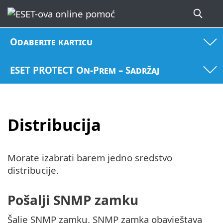
Odaberite karticu
ESET PROTECT On-Prem – Sadržaj
Distribucija
Morate izabrati barem jedno sredstvo
distribucije.
Pošalji SNMP zamku
Šalje SNMP zamku. SNMP zamka obavještava