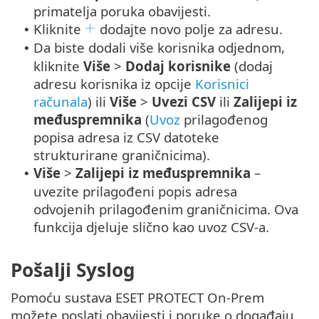
primatelja poruka obavijesti.
Kliknite
dodajte novo polje za adresu.
•
Da biste dodali više korisnika odjednom,
•
kliknite
Više
>
Dodaj korisnike
(dodaj
adresu korisnika iz opcije
Korisnici
računala
) ili
Više
>
Uvezi CSV
ili
Zalijepi iz
međuspremnika
(
Uvoz
prilagođenog
popisa adresa iz CSV datoteke
strukturirane graničnicima).
Više
>
Zalijepi iz međuspremnika
–
•
uvezite prilagođeni popis adresa
odvojenih prilagođenim graničnicima. Ova
funkcija djeluje slično kao uvoz CSV-a.
Pošalji Syslog
Pomoću sustava ESET PROTECT On-Prem
možete poslati obavijesti i poruke o događaju