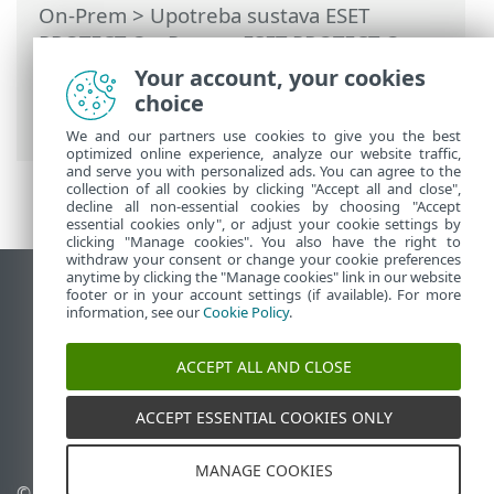
On-Prem
>
Upotreba sustava ESET
PROTECT On-Prem
>
ESET PROTECT On-
Prem Glavni izbornik
>
Više
>
Upravljanje
Your account, your cookies
licencama
> Dodavanje licence – licenčni
choice
ključ
We and our partners use cookies to give you the best
optimized online experience, analyze our website traffic,
and serve you with personalized ads. You can agree to the
collection of all cookies by clicking "Accept all and close",
decline all non-essential cookies by choosing "Accept
essential cookies only", or adjust your cookie settings by
clicking "Manage cookies". You also have the right to
withdraw your consent or change your cookie preferences
anytime by clicking the "Manage cookies" link in our website
Prikaži stranicu za radnu površinu
footer or in your account settings (if available). For more
information, see our
Cookie Policy
.
End of Life
ESET-ova baza znanja
ACCEPT ALL AND CLOSE
ESET-ov forum
ESET Status Portal
ACCEPT ESSENTIAL COOKIES ONLY
Regionalna podrška
MANAGE COOKIES
© 1992 - 2026 ESET, spol. s
Upravljanje kolačićima