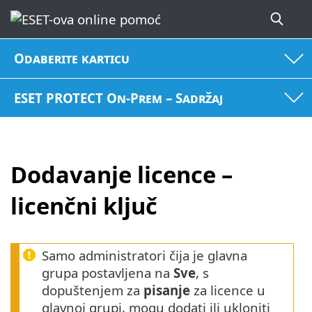
Odaberite karticu
ESET PROTECT On-Prem – Sadržaj
Dodavanje licence –
licenčni ključ
Samo administratori čija je glavna
grupa postavljena na
Sve
, s
dopuštenjem za
pisanje
za licence u
glavnoj grupi, mogu dodati ili ukloniti