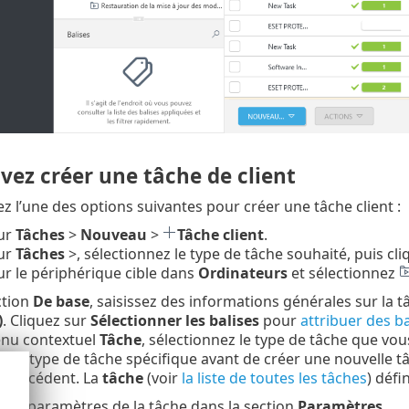
vez créer une tâche de client
z l’une des options suivantes pour créer une tâche client :
sur
Tâches
>
Nouveau
>
Tâche client
.
sur
Tâches
>, sélectionnez le type de tâche souhaité, puis cl
ur le périphérique cible dans
Ordinateurs
et sélectionnez
ction
De base
, saisissez des informations générales sur la tâ
)
. Cliquez sur
Sélectionner les balises
pour
attribuer des ba
enu contextuel
Tâche
, sélectionnez le type de tâche que vou
é un type de tâche spécifique avant de créer une nouvelle tâ
x précédent. La
tâche
(voir
la liste de toutes les tâches
) défi
 les paramètres de la tâche dans la section
Paramètres
.