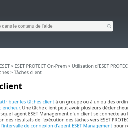
 ESET
>
ESET PROTECT On-Prem
>
Utilisation d'ESET PROTE
ches
> Tâches client
client
attribuer les tâches client
à un groupe ou à un ou des ordina
clencheur
. Une tâche client peut avoir plusieurs déclencheur
orsque l'agent ESET Management d'un client se connecte au
n des résultats de l'exécution des tâches vers ESET PROT
 l'intervalle de connexion d'agent ESET Management
pour ré