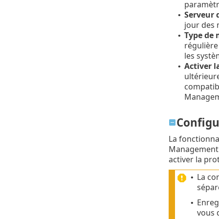
paramètr
Serveur 
•
jour des
Type de 
•
régulière
les systè
Activer 
•
ultérieur
compatibl
Managem
Configu
La fonctionna
Management (
activer la pr
La co
•
séparé
Enreg
•
vous d