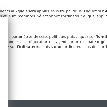
clients auxquels sera appliquée cette politique. Cliquez sur
A
 et leurs membres. Sélectionnez l'ordinateur auquel appliqu
ue les paramètres de cette politique, puis cliquez sur
Termi
d
emander la configuration de l’agent sur un ordinateur géré
h
liquez sur
Ordinateurs
, puis sur un ordinateur, ensuite sur
y
y
n
.
e
o
s
e
e