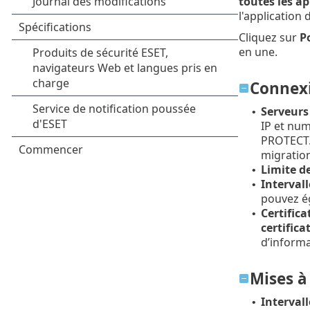
toutes les ap
l'application
Cliquez sur
P
en une.
Connex
Serveurs
•
IP et num
PROTECT. 
migration
Limite d
•
Interval
•
pouvez é
Certifica
•
certifica
d’informa
Mises à
Intervall
•