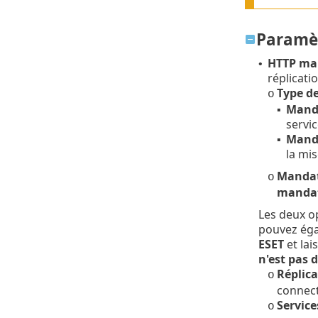
Paramè
HTTP ma
•
réplicati
Type d
o
Manda
▪
servic
Manda
▪
la mis
Mandat
o
mandat
Les deux o
pouvez éga
ESET
et lai
n'est pas 
Réplica
o
connect
Service
o