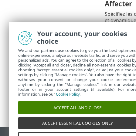
Affecter
Spécifiez les 
et dynamiques
Your account, your cookies
Synthèse
choice
Passez en rev
We and our partners use cookies to give you the best optimize
Vous pouvez d
online experience, analyze our website traffic, and serve you wit
appliqués : C
personalized ads. You can agree to the collection of all cookies b
clicking "Accept all and close", decline all non-essential cookies b
configuratio
choosing "Accept essential cookies only", or adjust your cooki
settings by clicking "Manage cookies". You also have the right t
withdraw your consent or change your cookie preference
anytime by clicking the "Manage cookies" link in our websit
footer or in your account settings (if available). For mor
information, see our
Cookie Policy
.
ACCEPT ALL AND CLOSE
ACCEPT ESSENTIAL COOKIES ONLY