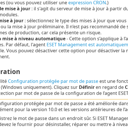
es (ou vous pouvez utiliser une
expression CRON
.)
de mise à jour
: il s'agit du serveur de mise à jour à partir
 modules.
mise à jour
: sélectionnez le type des mises à jour que vous 
 ou la mise à jour préliminaire. Il n’est pas recommandé de 
mes de production, car cela présente un risque.
la mise à niveau automatique
- Cette option s’applique à 
es. Par défaut, l'agent
ESET Management est automatiqueme
e. Vous pouvez désactiver cette option pour désactiver la 
ent.
ration
lité
Configuration protégée par mot de passe
est une fonct
Windows uniquement). Cliquez sur
Définir
en regard de
C
otection par mot de passe de la configuration de l’agent E
nfiguration protégée par mot de passe a été améliorée dans 
ment pour la version 10.0 et les versions antérieures de l’ag
istrez le mot de passe dans un endroit sûr. Si ESET Manag
evez le fournir pour désinstaller, réparer ou mettre à nivea