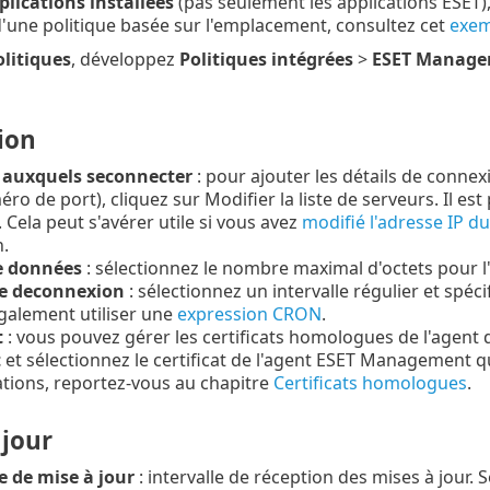
plications installées
(pas seulement les applications ESET)
 d'une politique basée sur l'emplacement, consultez cet
exem
olitiques
, développez
Politiques intégrées
>
ESET Manage
ion
 auxquels seconnecter
: pour ajouter les détails de conn
éro de port), cliquez sur Modifier la liste de serveurs. Il es
Cela peut s'avérer utile si vous avez
modifié l'adresse IP 
.
e données
: sélectionnez le nombre maximal d'octets pour l
le deconnexion
: sélectionnez un intervalle régulier et spéc
galement utiliser une
expression CRON
.
t
: vous pouvez gérer les certificats homologues de l'agen
t
et sélectionnez le certificat de l'agent ESET Management q
tions, reportez-vous au chapitre
Certificats homologues
.
 jour
e de mise à jour
: intervalle de réception des mises à jour. 