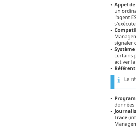
Appel de 
•
un ordina
l'agent 
s'exécute
Compatib
•
Managemen
signaler 
Système 
•
certains 
activer la
Référent
•
Le ré
Programm
•
données 
Journali
•
Trace
(in
Managemen