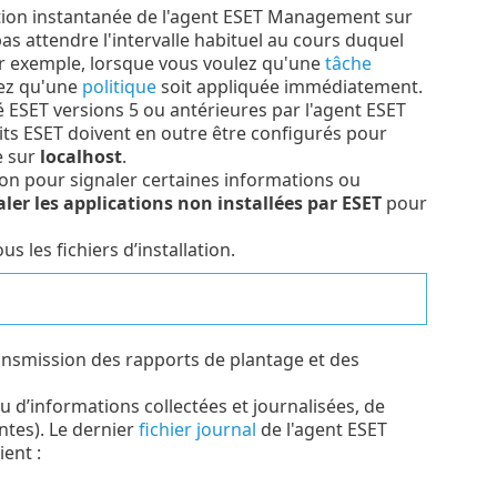
tion instantanée de l'agent ESET Management sur
pas attendre l'intervalle habituel au cours duquel
r exemple, lorsque vous voulez qu'une
tâche
lez qu'une
politique
soit appliquée immédiatement.
é ESET versions 5 ou antérieures par l'agent ESET
its ESET doivent en outre être configurés pour
e sur
localhost
.
tion pour signaler certaines informations ou
ler les applications non installées par ESET
pour
 les fichiers d’installation.
ransmission des rapports de plantage et des
au d’informations collectées et journalisées, de
ntes). Le dernier
fichier journal
de l'agent ESET
ent :