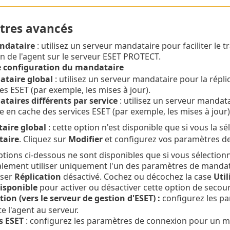
tres avancés
ndataire
: utilisez un serveur mandataire pour faciliter le tr
on de l'agent sur le serveur ESET PROTECT.
e configuration du mandataire
taire global
: utilisez un serveur mandataire pour la répli
es ESET (par exemple, les mises à jour).
taires différents par service
: utilisez un serveur mandata
e en cache des services ESET (par exemple, les mises à jour)
aire global
: cette option n'est disponible que si vous la s
aire
. Cliquez sur
Modifier
et configurez vos paramètres d
ptions ci-dessous ne sont disponibles que si vous sélectio
lement utiliser uniquement l'un des paramètres de manda
sser
Réplication
désactivé. Cochez ou décochez la case
Util
disponible
pour activer ou désactiver cette option de secour
tion (vers le serveur de gestion d'ESET) :
configurez les p
e l'agent au serveur.
s ESET
: configurez les paramètres de connexion pour un ma