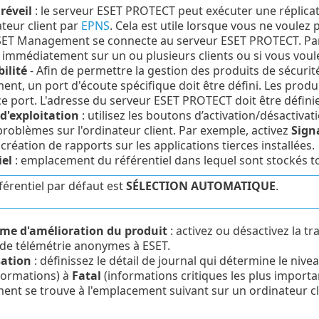
réveil
: le serveur ESET PROTECT peut exécuter une réplica
teur client par
EPNS
. Cela est utile lorsque vous ne voulez 
ESET Management se connecte au serveur ESET PROTECT. Pa
 immédiatement sur un ou plusieurs clients ou si vous vou
ilité
- Afin de permettre la gestion des produits de sécurit
t, un port d'écoute spécifique doit être défini. Les produ
ce port. L'adresse du serveur ESET PROTECT doit être défini
d'exploitation
: utilisez les boutons d’activation/désactiva
problèmes sur l'ordinateur client. Par exemple, activez
Signa
 création de rapports sur les applications tierces installées.
iel
: emplacement du référentiel dans lequel sont stockés tous
férentiel par défaut est
SÉLECTION AUTOMATIQUE
.
e d'amélioration du produit
: activez ou désactivez la t
de télémétrie anonymes à ESET.
sation
: définissez le détail de journal qui détermine le nive
formations) à
Fatal
(informations critiques les plus importa
t se trouve à l'emplacement suivant sur un ordinateur cli