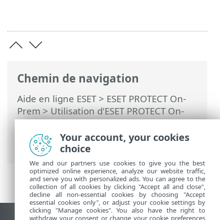
Chemin de navigation
Aide en ligne ESET
>
ESET PROTECT On-
Prem
>
Utilisation d'ESET PROTECT On-
Prem
>
ESET PROTECT On-Prem Menu
principal
>
Ordinateurs
>
Groupes
>
Your account, your cookies
Groupes dynamiques
choice
We and our partners use cookies to give you the best
optimized online experience, analyze our website traffic,
and serve you with personalized ads. You can agree to the
collection of all cookies by clicking "Accept all and close",
decline all non-essential cookies by choosing "Accept
essential cookies only", or adjust your cookie settings by
clicking "Manage cookies". You also have the right to
withdraw your consent or change your cookie preferences